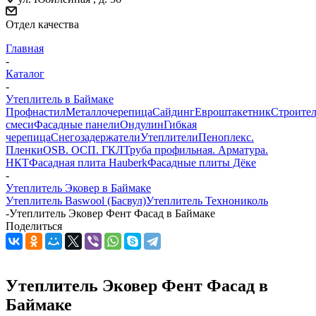
Отдел качества
Главная
-
Каталог
-
Утеплитель в Баймаке
Профнастил
Металлочерепица
Сайдинг
Евроштакетник
Строите
смеси
Фасадные панели
Ондулин
Гибкая
черепица
Снегозадержатели
Утеплители
Пеноплекс.
Пленки
OSB. ОСП. ГКЛ
Труба профильная. Арматура.
НКТ
Фасадная плита Hauberk
Фасадные плиты Дёке
-
Утеплитель Эковер в Баймаке
Утеплитель Baswool (Басвул)
Утеплитель Технониколь
-
Утеплитель Эковер Фент Фасад в Баймаке
Поделиться
Утеплитель Эковер Фент Фасад в
Баймаке