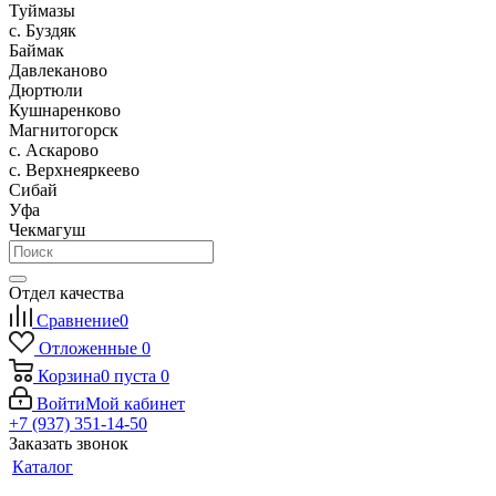
Туймазы
c. Буздяк
Баймак
Давлеканово
Дюртюли
Кушнаренково
Магнитогорск
с. Аскарово
с. Верхнеяркеево
Сибай
Уфа
Чекмагуш
Отдел качества
Сравнение
0
Отложенные
0
Корзина
0
пуста
0
Войти
Мой кабинет
+7 (937) 351-14-50
Заказать звонок
Каталог