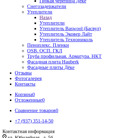
Гибкая черепица Дёке
Снегозадержатели
Утеплители
Назад
Утеплители
Утеплитель Baswool (Басвул)
Утеплитель Эковер Лайт
Утеплитель Технониколь
Пеноплекс. Пленки
OSB. ОСП. ГКЛ
Труба профильная. Арматура. НКТ
Фасадная плита Hauberk
Фасадные плиты Дёке
Отзывы
Фотогалерея
Контакты
Корзина
0
Отложенные
0
Сравнение товаров
0
+7 (937) 351-14-50
Контактная информация
ул. Юбилейная , д. 5б