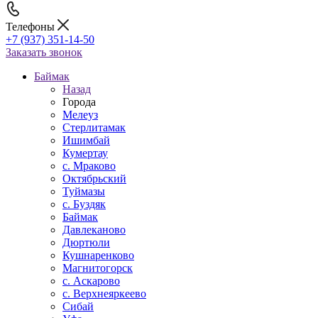
Телефоны
+7 (937) 351-14-50
Заказать звонок
Баймак
Назад
Города
Мелеуз
Стерлитамак
Ишимбай
Кумертау
c. Мраково
Октябрьский
Туймазы
c. Буздяк
Баймак
Давлеканово
Дюртюли
Кушнаренково
Магнитогорск
с. Аскарово
с. Верхнеяркеево
Сибай