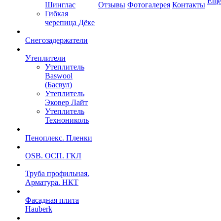
Ещ
Шинглас
Отзывы
Фотогалерея
Контакты
Гибкая
черепица Дёке
Снегозадержатели
Утеплители
Утеплитель
Baswool
(Басвул)
Утеплитель
Эковер Лайт
Утеплитель
Технониколь
Пеноплекс. Пленки
OSB. ОСП. ГКЛ
Труба профильная.
Арматура. НКТ
Фасадная плита
Hauberk