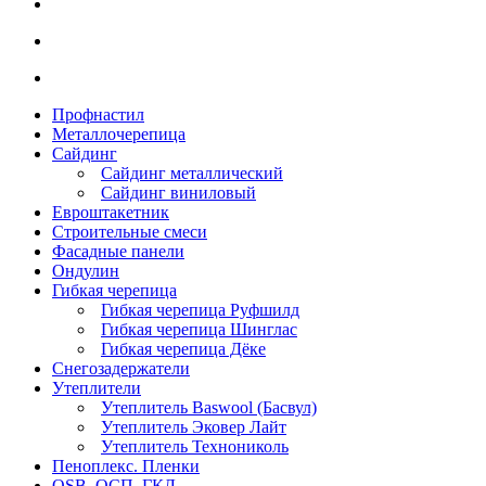
Профнастил
Металлочерепица
Сайдинг
Сайдинг металлический
Сайдинг виниловый
Евроштакетник
Строительные смеси
Фасадные панели
Ондулин
Гибкая черепица
Гибкая черепица Руфшилд
Гибкая черепица Шинглас
Гибкая черепица Дёке
Снегозадержатели
Утеплители
Утеплитель Baswool (Басвул)
Утеплитель Эковер Лайт
Утеплитель Технониколь
Пеноплекс. Пленки
OSB. ОСП. ГКЛ