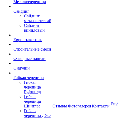
Металлочерепица
Сайдинг
Сайдинг
металлический
Сайдинг
виниловый
Евроштакетник
Строительные смеси
Фасадные панели
Ондулин
Гибкая черепица
Гибкая
черепица
Руфшилд
Гибкая
черепица
Ещ
Шинглас
Отзывы
Фотогалерея
Контакты
Гибкая
черепица Дёке