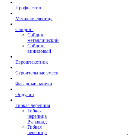
Профнастил
Металлочерепица
Сайдинг
Сайдинг
металлический
Сайдинг
виниловый
Евроштакетник
Строительные смеси
Фасадные панели
Ондулин
Гибкая черепица
Гибкая
черепица
Руфшилд
Гибкая
черепица