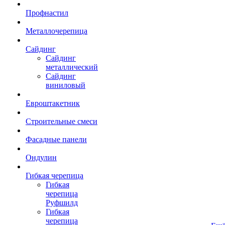
Профнастил
Металлочерепица
Сайдинг
Сайдинг
металлический
Сайдинг
виниловый
Евроштакетник
Строительные смеси
Фасадные панели
Ондулин
Гибкая черепица
Гибкая
черепица
Руфшилд
Гибкая
черепица