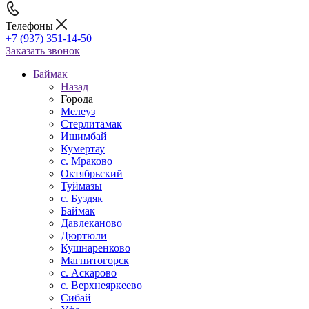
Телефоны
+7 (937) 351-14-50
Заказать звонок
Баймак
Назад
Города
Мелеуз
Стерлитамак
Ишимбай
Кумертау
c. Мраково
Октябрьский
Туймазы
c. Буздяк
Баймак
Давлеканово
Дюртюли
Кушнаренково
Магнитогорск
с. Аскарово
с. Верхнеяркеево
Сибай