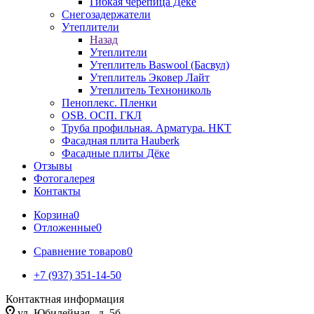
Гибкая черепица Дёке
Снегозадержатели
Утеплители
Назад
Утеплители
Утеплитель Baswool (Басвул)
Утеплитель Эковер Лайт
Утеплитель Технониколь
Пеноплекс. Пленки
OSB. ОСП. ГКЛ
Труба профильная. Арматура. НКТ
Фасадная плита Hauberk
Фасадные плиты Дёке
Отзывы
Фотогалерея
Контакты
Корзина
0
Отложенные
0
Сравнение товаров
0
+7 (937) 351-14-50
Контактная информация
ул. Юбилейная , д. 5б