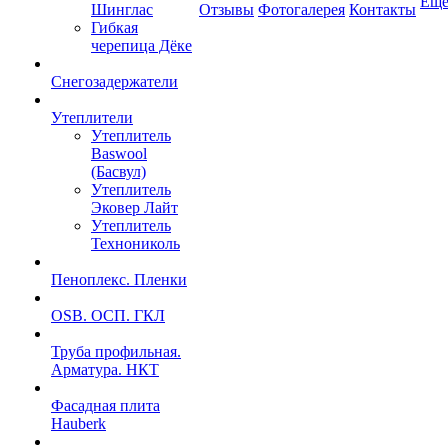
Ещ
Шинглас
Отзывы
Фотогалерея
Контакты
Гибкая
черепица Дёке
Снегозадержатели
Утеплители
Утеплитель
Baswool
(Басвул)
Утеплитель
Эковер Лайт
Утеплитель
Технониколь
Пеноплекс. Пленки
OSB. ОСП. ГКЛ
Труба профильная.
Арматура. НКТ
Фасадная плита
Hauberk