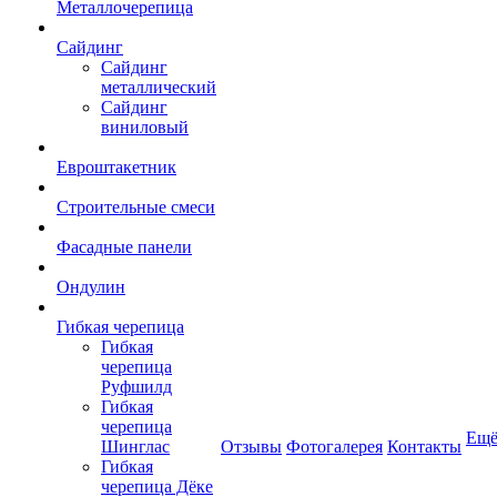
Металлочерепица
Сайдинг
Сайдинг
металлический
Сайдинг
виниловый
Евроштакетник
Строительные смеси
Фасадные панели
Ондулин
Гибкая черепица
Гибкая
черепица
Руфшилд
Гибкая
черепица
Ещ
Шинглас
Отзывы
Фотогалерея
Контакты
Гибкая
черепица Дёке