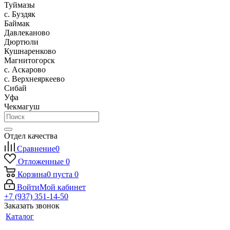
Туймазы
c. Буздяк
Баймак
Давлеканово
Дюртюли
Кушнаренково
Магнитогорск
с. Аскарово
с. Верхнеяркеево
Сибай
Уфа
Чекмагуш
Отдел качества
Сравнение
0
Отложенные
0
Корзина
0
пуста
0
Войти
Мой кабинет
+7 (937) 351-14-50
Заказать звонок
Каталог