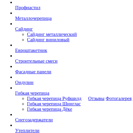
Профнастил
Металлочерепица
Сайдинг
Сайдинг металлический
Сайдинг виниловый
Евроштакетник
Строительные смеси
Фасадные панели
Ондулин
Гибкая черепица
Гибкая черепица Руфшилд
Отзывы
Фотогалерея
Гибкая черепица Шинглас
Гибкая черепица Дёке
Снегозадержатели
Утеплители