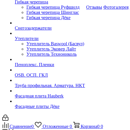
Гибкая черепица
Гибкая черепица Руфшилд
Отзывы
Фотогалерея
Гибкая черепица Шинглас
Гибкая черепица Дёке
Снегозадержатели
Утеплители
Утеплитель Baswool (Басвул)
Утеплитель Эковер Лайт
Утеплитель Технониколь
Пеноплекс. Пленки
OSB. ОСП. ГКЛ
Труба профильная. Арматура. НКТ
Фасадная плита Hauberk
Фасадные плиты Дёке
Сравнение
0
Отложенные
0
Корзина
0
0