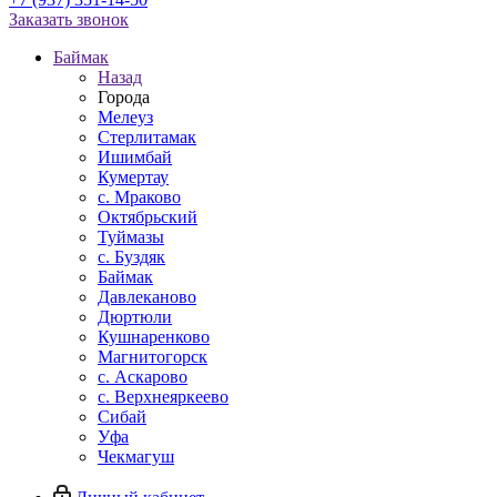
Заказать звонок
Баймак
Назад
Города
Мелеуз
Стерлитамак
Ишимбай
Кумертау
c. Мраково
Октябрьский
Туймазы
c. Буздяк
Баймак
Давлеканово
Дюртюли
Кушнаренково
Магнитогорск
с. Аскарово
с. Верхнеяркеево
Сибай
Уфа
Чекмагуш