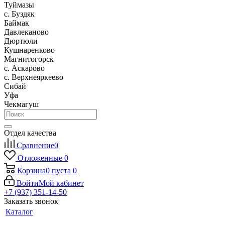
Туймазы
c. Буздяк
Баймак
Давлеканово
Дюртюли
Кушнаренково
Магнитогорск
с. Аскарово
с. Верхнеяркеево
Сибай
Уфа
Чекмагуш
Отдел качества
Сравнение
0
Отложенные
0
Корзина
0
пуста
0
Войти
Мой кабинет
+7 (937) 351-14-50
Заказать звонок
Каталог