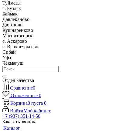
Туймазы
c. Буздяк
Баймак
Давлеканово
Дюртюли
Кушнаренково
Магнитогорск
с. Аскарово
с. Верхнеяркеево
Сибай
Уфа
Чекмагуш
Отдел качества
Сравнение
0
Отложенные
0
Корзина
0
пуста
0
Войти
Мой кабинет
+7 (937) 351-14-50
Заказать звонок
Каталог