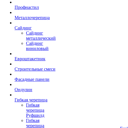
Профнастил
Металлочерепица
Сайдинг
Сайдинг
металлический
Сайдинг
виниловый
Евроштакетник
Строительные смеси
Фасадные панели
Ондулин
Гибкая черепица
Гибкая
черепица
Руфшилд
Гибкая
черепица