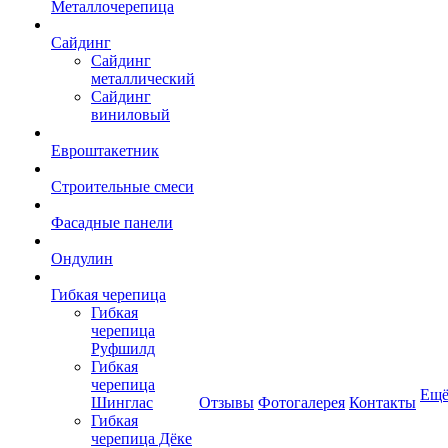
Металлочерепица
Сайдинг
Сайдинг
металлический
Сайдинг
виниловый
Евроштакетник
Строительные смеси
Фасадные панели
Ондулин
Гибкая черепица
Гибкая
черепица
Руфшилд
Гибкая
черепица
Ещ
Шинглас
Отзывы
Фотогалерея
Контакты
Гибкая
черепица Дёке