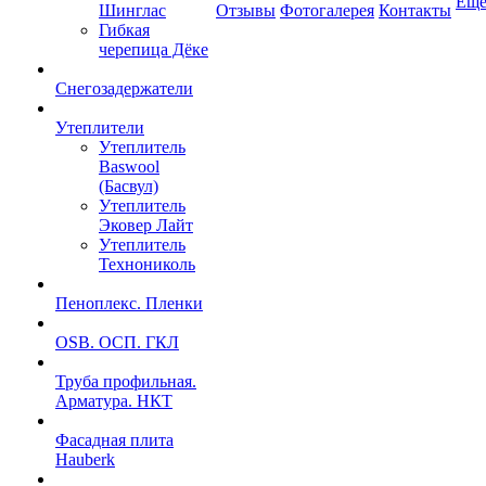
Ещ
Шинглас
Отзывы
Фотогалерея
Контакты
Гибкая
черепица Дёке
Снегозадержатели
Утеплители
Утеплитель
Baswool
(Басвул)
Утеплитель
Эковер Лайт
Утеплитель
Технониколь
Пеноплекс. Пленки
OSB. ОСП. ГКЛ
Труба профильная.
Арматура. НКТ
Фасадная плита
Hauberk