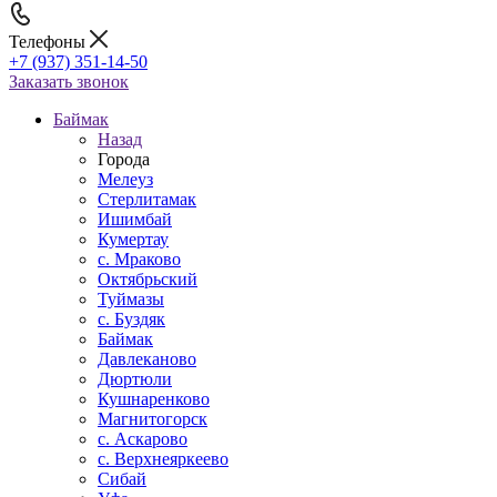
Телефоны
+7 (937) 351-14-50
Заказать звонок
Баймак
Назад
Города
Мелеуз
Стерлитамак
Ишимбай
Кумертау
c. Мраково
Октябрьский
Туймазы
c. Буздяк
Баймак
Давлеканово
Дюртюли
Кушнаренково
Магнитогорск
с. Аскарово
с. Верхнеяркеево
Сибай