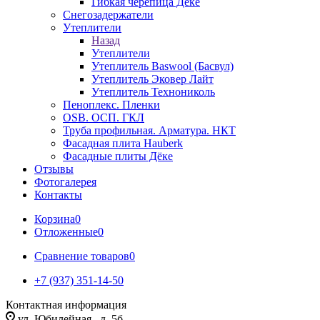
Гибкая черепица Дёке
Снегозадержатели
Утеплители
Назад
Утеплители
Утеплитель Baswool (Басвул)
Утеплитель Эковер Лайт
Утеплитель Технониколь
Пеноплекс. Пленки
OSB. ОСП. ГКЛ
Труба профильная. Арматура. НКТ
Фасадная плита Hauberk
Фасадные плиты Дёке
Отзывы
Фотогалерея
Контакты
Корзина
0
Отложенные
0
Сравнение товаров
0
+7 (937) 351-14-50
Контактная информация
ул. Юбилейная , д. 5б