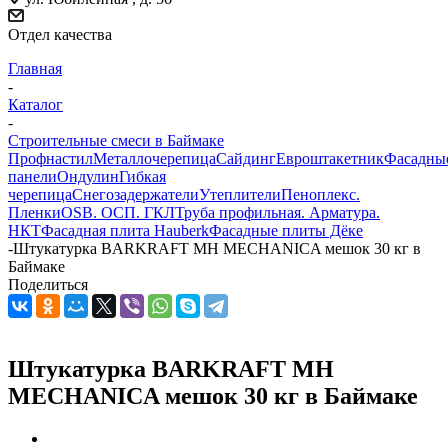
Отдел качества
Главная
-
Каталог
-
Строительные смеси в Баймаке
Профнастил
Металлочерепица
Сайдинг
Евроштакетник
Фасадны
панели
Ондулин
Гибкая
черепица
Снегозадержатели
Утеплители
Пеноплекс.
Пленки
OSB. ОСП. ГКЛ
Труба профильная. Арматура.
НКТ
Фасадная плита Hauberk
Фасадные плиты Дёке
-
Штукатурка BARKRAFT MH MECHANICA мешок 30 кг в
Баймаке
Поделиться
Штукатурка BARKRAFT MH
MECHANICA мешок 30 кг в Баймаке