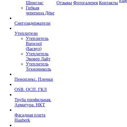
Ещ
Шинглас
Отзывы
Фотогалерея
Контакты
Гибкая
черепица Дёке
Снегозадержатели
Утеплители
Утеплитель
Baswool
(Басвул)
Утеплитель
Эковер Лайт
Утеплитель
Технониколь
Пеноплекс. Пленки
OSB. ОСП. ГКЛ
Труба профильная.
Арматура. НКТ
Фасадная плита
Hauberk