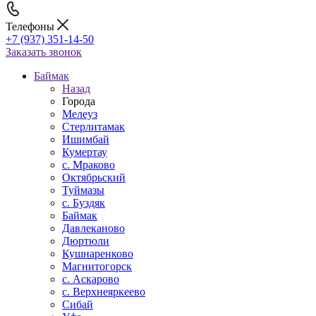
Телефоны
+7 (937) 351-14-50
Заказать звонок
Баймак
Назад
Города
Мелеуз
Стерлитамак
Ишимбай
Кумертау
c. Мраково
Октябрьский
Туймазы
c. Буздяк
Баймак
Давлеканово
Дюртюли
Кушнаренково
Магнитогорск
с. Аскарово
с. Верхнеяркеево
Сибай