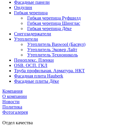
Фасадные панели
Ондулин
Гибкая черепица
Гибкая черепица Руфшилд
Гибкая черепица Шинглас
Гибкая черепица Дёке
Снегозадержатели
Утеплители
Утеплитель Baswool (Басвул)
Утеплитель Эковер Лайт
Утеплитель Технониколь
Пеноплекс. Пленки
OSB. ОСП. ГКЛ
Труба профильная. Арматура. НКТ
Фасадная плита Hauberk
Фасадные плиты Дёке
Компания
О компании
Новости
Политика
Фотогалерея
Отдел качества