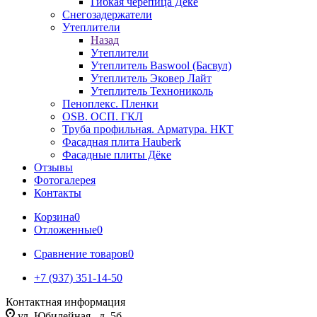
Гибкая черепица Дёке
Снегозадержатели
Утеплители
Назад
Утеплители
Утеплитель Baswool (Басвул)
Утеплитель Эковер Лайт
Утеплитель Технониколь
Пеноплекс. Пленки
OSB. ОСП. ГКЛ
Труба профильная. Арматура. НКТ
Фасадная плита Hauberk
Фасадные плиты Дёке
Отзывы
Фотогалерея
Контакты
Корзина
0
Отложенные
0
Сравнение товаров
0
+7 (937) 351-14-50
Контактная информация
ул. Юбилейная , д. 5б