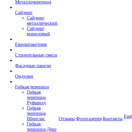
Металлочерепица
Сайдинг
Сайдинг
металлический
Сайдинг
виниловый
Евроштакетник
Строительные смеси
Фасадные панели
Ондулин
Гибкая черепица
Гибкая
черепица
Руфшилд
Гибкая
черепица
Ещ
Шинглас
Отзывы
Фотогалерея
Контакты
Гибкая
черепица Дёке