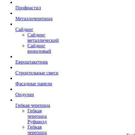
Профнастил
Металлочерепица
Сайдинг
Сайдинг
металлический
Сайдинг
виниловый
Евроштакетник
Строительные смеси
Фасадные панели
Ондулин
Гибкая черепица
Гибкая
черепица
Руфшилд
Гибкая
черепица