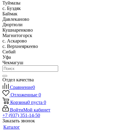
Туймазы
c. Буздяк
Баймак
Давлеканово
Дюртюли
Кушнаренково
Магнитогорск
с. Аскарово
с. Верхнеяркеево
Сибай
Уфа
Чекмагуш
Отдел качества
Сравнение
0
Отложенные
0
Корзина
0
пуста
0
Войти
Мой кабинет
+7 (937) 351-14-50
Заказать звонок
Каталог