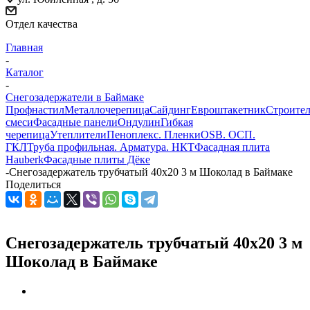
Отдел качества
Главная
-
Каталог
-
Снегозадержатели в Баймаке
Профнастил
Металлочерепица
Сайдинг
Евроштакетник
Строите
смеси
Фасадные панели
Ондулин
Гибкая
черепица
Утеплители
Пеноплекс. Пленки
OSB. ОСП.
ГКЛ
Труба профильная. Арматура. НКТ
Фасадная плита
Hauberk
Фасадные плиты Дёке
-
Снегозадержатель трубчатый 40х20 3 м Шоколад в Баймаке
Поделиться
Снегозадержатель трубчатый 40х20 3 м
Шоколад в Баймаке