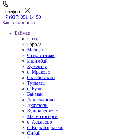
Телефоны
+7 (937) 351-14-50
Заказать звонок
Баймак
Назад
Города
Мелеуз
Стерлитамак
Ишимбай
Кумертау
c. Мраково
Октябрьский
Туймазы
c. Буздяк
Баймак
Давлеканово
Дюртюли
Кушнаренково
Магнитогорск
с. Аскарово
с. Верхнеяркеево
Сибай