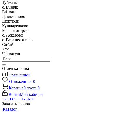
Туймазы
c. Буздяк
Баймак
Давлеканово
Дюртюли
Кушнаренково
Магнитогорск
с. Аскарово
с. Верхнеяркеево
Сибай
Уфа
Чекмагуш
Отдел качества
Сравнение
0
Отложенные
0
Корзина
0
пуста
0
Войти
Мой кабинет
+7 (937) 351-14-50
Заказать звонок
Каталог