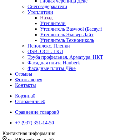
Гибкая черепица Дёке
Снегозадержатели
Утеплители
Назад
Утеплители
Утеплитель Baswool (Басвул)
Утеплитель Эковер Лайт
Утеплитель Технониколь
Пеноплекс. Пленки
OSB. ОСП. ГКЛ
Труба профильная. Арматура. НКТ
Фасадная плита Hauberk
Фасадные плиты Дёке
Отзывы
Фотогалерея
Контакты
Корзина
0
Отложенные
0
Сравнение товаров
0
+7 (937) 351-14-50
Контактная информация
ул. Юбилейная , д. 5б