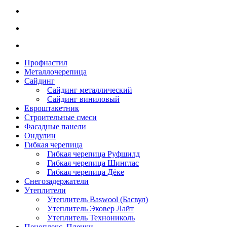
Профнастил
Металлочерепица
Сайдинг
Сайдинг металлический
Сайдинг виниловый
Евроштакетник
Строительные смеси
Фасадные панели
Ондулин
Гибкая черепица
Гибкая черепица Руфшилд
Гибкая черепица Шинглас
Гибкая черепица Дёке
Снегозадержатели
Утеплители
Утеплитель Baswool (Басвул)
Утеплитель Эковер Лайт
Утеплитель Технониколь
Пеноплекс. Пленки