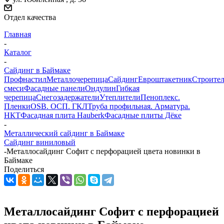
Отдел качества
Главная
-
Каталог
-
Сайдинг в Баймаке
Профнастил
Металлочерепица
Сайдинг
Евроштакетник
Строите
смеси
Фасадные панели
Ондулин
Гибкая
черепица
Снегозадержатели
Утеплители
Пеноплекс.
Пленки
OSB. ОСП. ГКЛ
Труба профильная. Арматура.
НКТ
Фасадная плита Hauberk
Фасадные плиты Дёке
-
Металлический сайдинг в Баймаке
Сайдинг виниловый
-
Металлосайдинг Софит с перфорацией цвета новинки в
Баймаке
Поделиться
Металлосайдинг Софит с перфорацией