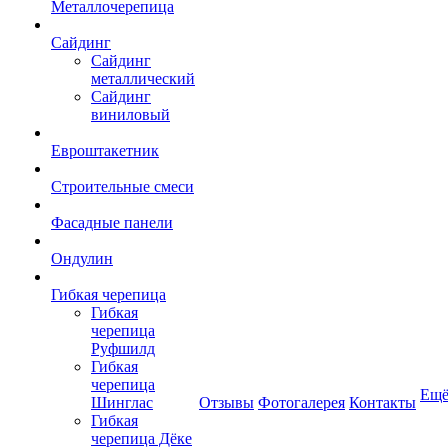
Металлочерепица
Сайдинг
Сайдинг
металлический
Сайдинг
виниловый
Евроштакетник
Строительные смеси
Фасадные панели
Ондулин
Гибкая черепица
Гибкая
черепица
Руфшилд
Гибкая
черепица
Ещ
Шинглас
Отзывы
Фотогалерея
Контакты
Гибкая
черепица Дёке