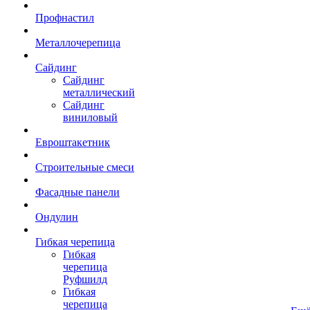
Профнастил
Металлочерепица
Сайдинг
Сайдинг
металлический
Сайдинг
виниловый
Евроштакетник
Строительные смеси
Фасадные панели
Ондулин
Гибкая черепица
Гибкая
черепица
Руфшилд
Гибкая
черепица