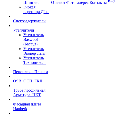
Ещ
Шинглас
Отзывы
Фотогалерея
Контакты
Гибкая
черепица Дёке
Снегозадержатели
Утеплители
Утеплитель
Baswool
(Басвул)
Утеплитель
Эковер Лайт
Утеплитель
Технониколь
Пеноплекс. Пленки
OSB. ОСП. ГКЛ
Труба профильная.
Арматура. НКТ
Фасадная плита
Hauberk