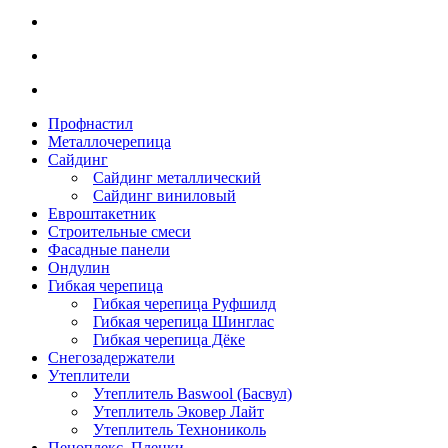
Профнастил
Металлочерепица
Сайдинг
Сайдинг металлический
Сайдинг виниловый
Евроштакетник
Строительные смеси
Фасадные панели
Ондулин
Гибкая черепица
Гибкая черепица Руфшилд
Гибкая черепица Шинглас
Гибкая черепица Дёке
Снегозадержатели
Утеплители
Утеплитель Baswool (Басвул)
Утеплитель Эковер Лайт
Утеплитель Технониколь
Пеноплекс. Пленки