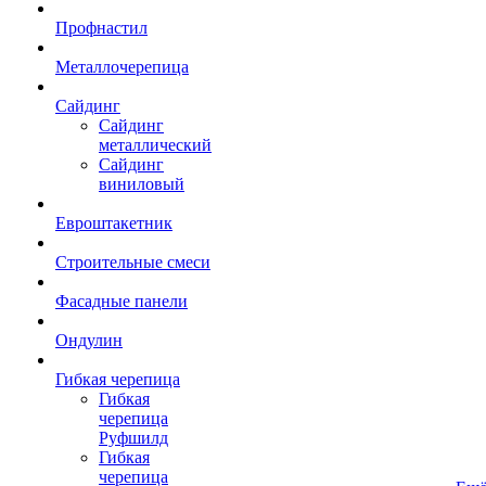
Профнастил
Металлочерепица
Сайдинг
Сайдинг
металлический
Сайдинг
виниловый
Евроштакетник
Строительные смеси
Фасадные панели
Ондулин
Гибкая черепица
Гибкая
черепица
Руфшилд
Гибкая
черепица