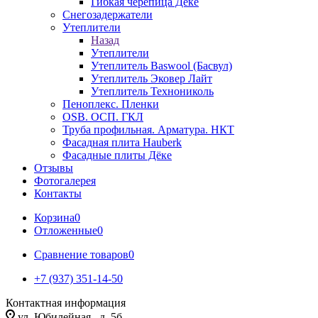
Гибкая черепица Дёке
Снегозадержатели
Утеплители
Назад
Утеплители
Утеплитель Baswool (Басвул)
Утеплитель Эковер Лайт
Утеплитель Технониколь
Пеноплекс. Пленки
OSB. ОСП. ГКЛ
Труба профильная. Арматура. НКТ
Фасадная плита Hauberk
Фасадные плиты Дёке
Отзывы
Фотогалерея
Контакты
Корзина
0
Отложенные
0
Сравнение товаров
0
+7 (937) 351-14-50
Контактная информация
ул. Юбилейная , д. 5б