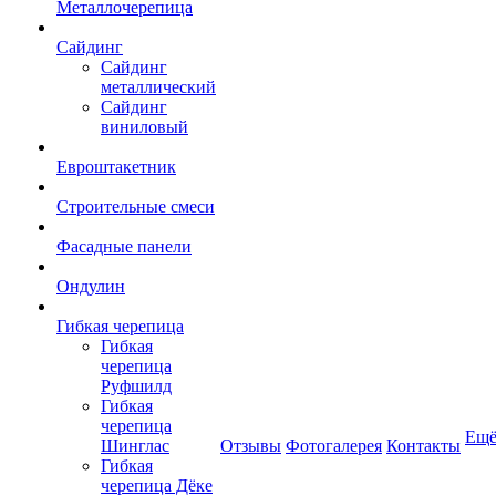
Металлочерепица
Сайдинг
Сайдинг
металлический
Сайдинг
виниловый
Евроштакетник
Строительные смеси
Фасадные панели
Ондулин
Гибкая черепица
Гибкая
черепица
Руфшилд
Гибкая
черепица
Ещ
Шинглас
Отзывы
Фотогалерея
Контакты
Гибкая
черепица Дёке