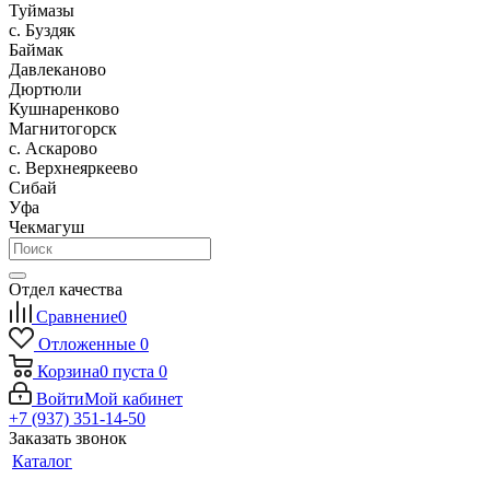
Туймазы
c. Буздяк
Баймак
Давлеканово
Дюртюли
Кушнаренково
Магнитогорск
с. Аскарово
с. Верхнеяркеево
Сибай
Уфа
Чекмагуш
Отдел качества
Сравнение
0
Отложенные
0
Корзина
0
пуста
0
Войти
Мой кабинет
+7 (937) 351-14-50
Заказать звонок
Каталог