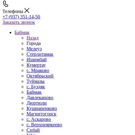
Телефоны
+7 (937) 351-14-50
Заказать звонок
Баймак
Назад
Города
Мелеуз
Стерлитамак
Ишимбай
Кумертау
c. Мраково
Октябрьский
Туймазы
c. Буздяк
Баймак
Давлеканово
Дюртюли
Кушнаренково
Магнитогорск
с. Аскарово
с. Верхнеяркеево
Сибай