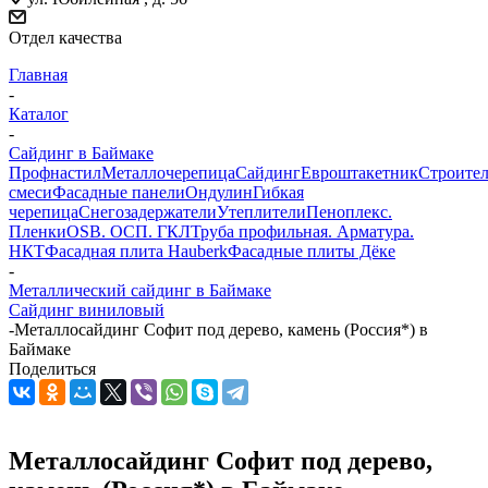
Отдел качества
Главная
-
Каталог
-
Сайдинг в Баймаке
Профнастил
Металлочерепица
Сайдинг
Евроштакетник
Строите
смеси
Фасадные панели
Ондулин
Гибкая
черепица
Снегозадержатели
Утеплители
Пеноплекс.
Пленки
OSB. ОСП. ГКЛ
Труба профильная. Арматура.
НКТ
Фасадная плита Hauberk
Фасадные плиты Дёке
-
Металлический сайдинг в Баймаке
Сайдинг виниловый
-
Металлосайдинг Софит под дерево, камень (Россия*) в
Баймаке
Поделиться
Металлосайдинг Софит под дерево,