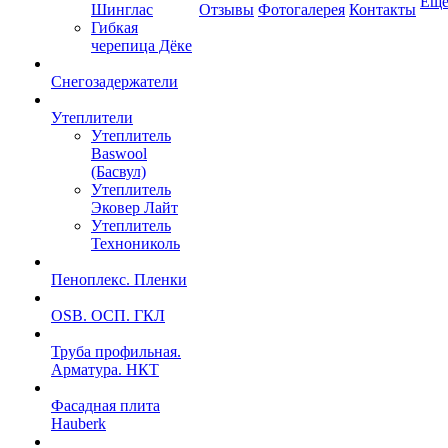
Ещ
Шинглас
Отзывы
Фотогалерея
Контакты
Гибкая
черепица Дёке
Снегозадержатели
Утеплители
Утеплитель
Baswool
(Басвул)
Утеплитель
Эковер Лайт
Утеплитель
Технониколь
Пеноплекс. Пленки
OSB. ОСП. ГКЛ
Труба профильная.
Арматура. НКТ
Фасадная плита
Hauberk