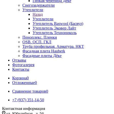
Гибкая черепица Дёке
Снегозадержатели
Утеплители
Назад
Утеплители
Утеплитель Baswool (Басвул)
Утеплитель Эковер Лайт
Утеплитель Технониколь
Пеноплекс. Пленки
OSB. ОСП. ГКЛ
Труба профильная. Арматура. НКТ
Фасадная плита Hauberk
Фасадные плиты Дёке
Отзывы
Фотогалерея
Контакты
Корзина
0
Отложенные
0
Сравнение товаров
0
+7 (937) 351-14-50
Контактная информация
ул. Юбилейная , д. 5б