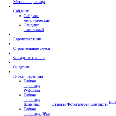
Металлочерепица
Сайдинг
Сайдинг
металлический
Сайдинг
виниловый
Евроштакетник
Строительные смеси
Фасадные панели
Ондулин
Гибкая черепица
Гибкая
черепица
Руфшилд
Гибкая
черепица
Ещ
Шинглас
Отзывы
Фотогалерея
Контакты
Гибкая
черепица Дёке