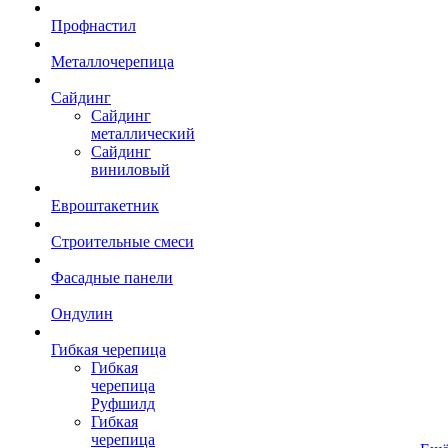
Профнастил
Металлочерепица
Сайдинг
Сайдинг
металлический
Сайдинг
виниловый
Евроштакетник
Строительные смеси
Фасадные панели
Ондулин
Гибкая черепица
Гибкая
черепица
Руфшилд
Гибкая
черепица