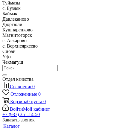
Туймазы
c. Буздяк
Баймак
Давлеканово
Дюртюли
Кушнаренково
Магнитогорск
с. Аскарово
с. Верхнеяркеево
Сибай
Уфа
Чекмагуш
Отдел качества
Сравнение
0
Отложенные
0
Корзина
0
пуста
0
Войти
Мой кабинет
+7 (937) 351-14-50
Заказать звонок
Каталог