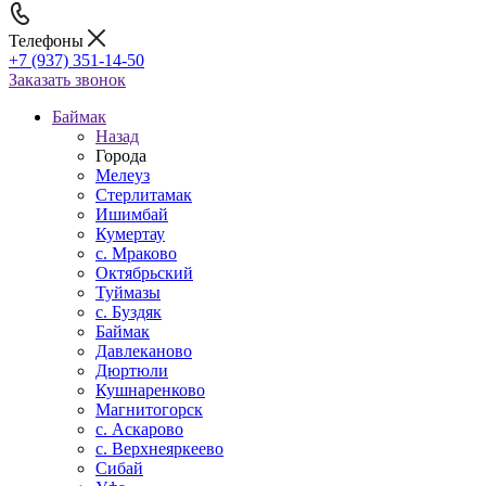
Телефоны
+7 (937) 351-14-50
Заказать звонок
Баймак
Назад
Города
Мелеуз
Стерлитамак
Ишимбай
Кумертау
c. Мраково
Октябрьский
Туймазы
c. Буздяк
Баймак
Давлеканово
Дюртюли
Кушнаренково
Магнитогорск
с. Аскарово
с. Верхнеяркеево
Сибай