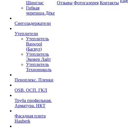
Ещ
Шинглас
Отзывы
Фотогалерея
Контакты
Гибкая
черепица Дёке
Снегозадержатели
Утеплители
Утеплитель
Baswool
(Басвул)
Утеплитель
Эковер Лайт
Утеплитель
Технониколь
Пеноплекс. Пленки
OSB. ОСП. ГКЛ
Труба профильная.
Арматура. НКТ
Фасадная плита
Hauberk