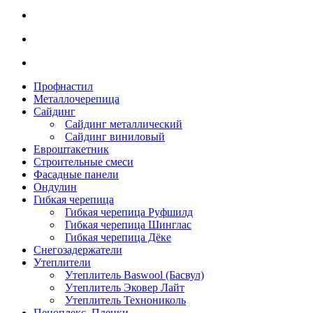
Профнастил
Металлочерепица
Сайдинг
Сайдинг металлический
Сайдинг виниловый
Евроштакетник
Строительные смеси
Фасадные панели
Ондулин
Гибкая черепица
Гибкая черепица Руфшилд
Гибкая черепица Шинглас
Гибкая черепица Дёке
Снегозадержатели
Утеплители
Утеплитель Baswool (Басвул)
Утеплитель Эковер Лайт
Утеплитель Технониколь
Пеноплекс. Пленки