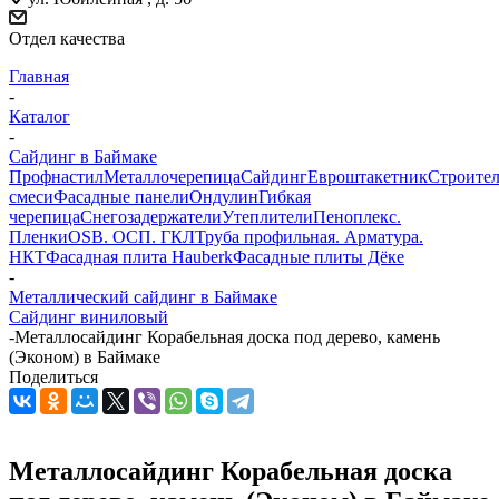
Отдел качества
Главная
-
Каталог
-
Сайдинг в Баймаке
Профнастил
Металлочерепица
Сайдинг
Евроштакетник
Строите
смеси
Фасадные панели
Ондулин
Гибкая
черепица
Снегозадержатели
Утеплители
Пеноплекс.
Пленки
OSB. ОСП. ГКЛ
Труба профильная. Арматура.
НКТ
Фасадная плита Hauberk
Фасадные плиты Дёке
-
Металлический сайдинг в Баймаке
Сайдинг виниловый
-
Металлосайдинг Корабельная доска под дерево, камень
(Эконом) в Баймаке
Поделиться
Металлосайдинг Корабельная доска