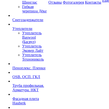
Ещ
Шинглас
Отзывы
Фотогалерея
Контакты
Гибкая
черепица Дёке
Снегозадержатели
Утеплители
Утеплитель
Baswool
(Басвул)
Утеплитель
Эковер Лайт
Утеплитель
Технониколь
Пеноплекс. Пленки
OSB. ОСП. ГКЛ
Труба профильная.
Арматура. НКТ
Фасадная плита
Hauberk