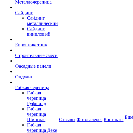
Металлочерепица
Сайдинг
Сайдинг
металлический
Сайдинг
виниловый
Евроштакетник
Строительные смеси
Фасадные панели
Ондулин
Гибкая черепица
Гибкая
черепица
Руфшилд
Гибкая
черепица
Ещ
Шинглас
Отзывы
Фотогалерея
Контакты
Гибкая
черепица Дёке