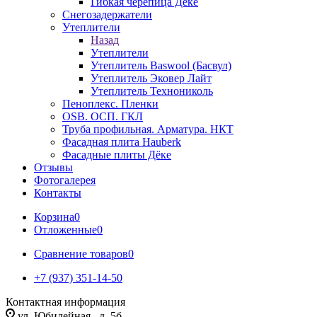
Гибкая черепица Дёке
Снегозадержатели
Утеплители
Назад
Утеплители
Утеплитель Baswool (Басвул)
Утеплитель Эковер Лайт
Утеплитель Технониколь
Пеноплекс. Пленки
OSB. ОСП. ГКЛ
Труба профильная. Арматура. НКТ
Фасадная плита Hauberk
Фасадные плиты Дёке
Отзывы
Фотогалерея
Контакты
Корзина
0
Отложенные
0
Сравнение товаров
0
+7 (937) 351-14-50
Контактная информация
ул. Юбилейная , д. 5б