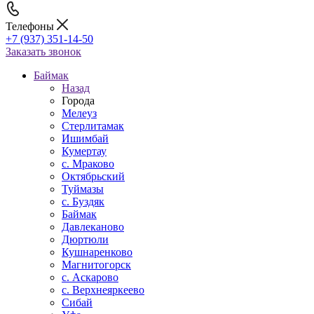
Телефоны
+7 (937) 351-14-50
Заказать звонок
Баймак
Назад
Города
Мелеуз
Стерлитамак
Ишимбай
Кумертау
c. Мраково
Октябрьский
Туймазы
c. Буздяк
Баймак
Давлеканово
Дюртюли
Кушнаренково
Магнитогорск
с. Аскарово
с. Верхнеяркеево
Сибай