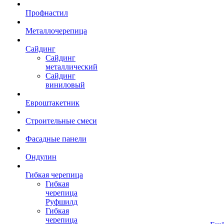
Профнастил
Металлочерепица
Сайдинг
Сайдинг
металлический
Сайдинг
виниловый
Евроштакетник
Строительные смеси
Фасадные панели
Ондулин
Гибкая черепица
Гибкая
черепица
Руфшилд
Гибкая
черепица