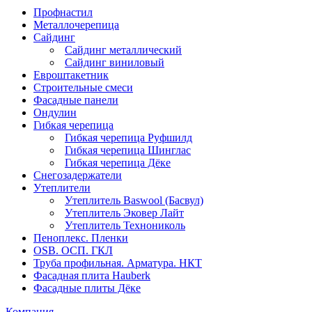
Профнастил
Металлочерепица
Сайдинг
Сайдинг металлический
Сайдинг виниловый
Евроштакетник
Строительные смеси
Фасадные панели
Ондулин
Гибкая черепица
Гибкая черепица Руфшилд
Гибкая черепица Шинглас
Гибкая черепица Дёке
Снегозадержатели
Утеплители
Утеплитель Baswool (Басвул)
Утеплитель Эковер Лайт
Утеплитель Технониколь
Пеноплекс. Пленки
OSB. ОСП. ГКЛ
Труба профильная. Арматура. НКТ
Фасадная плита Hauberk
Фасадные плиты Дёке
Компания