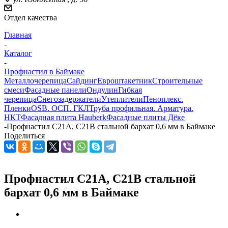
Отдел качества
Главная
-
Каталог
-
Профнастил в Баймаке
Металлочерепица
Сайдинг
Евроштакетник
Строительные
смеси
Фасадные панели
Ондулин
Гибкая
черепица
Снегозадержатели
Утеплители
Пеноплекс.
Пленки
OSB. ОСП. ГКЛ
Труба профильная. Арматура.
НКТ
Фасадная плита Hauberk
Фасадные плиты Дёке
-
Профнастил С21А, С21В стальной бархат 0,6 мм в Баймаке
Поделиться
Профнастил С21А, С21В стальной
бархат 0,6 мм в Баймаке