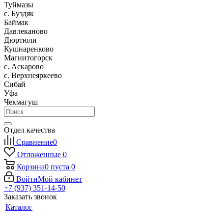
Туймазы
c. Буздяк
Баймак
Давлеканово
Дюртюли
Кушнаренково
Магнитогорск
с. Аскарово
с. Верхнеяркеево
Сибай
Уфа
Чекмагуш
Отдел качества
Сравнение
0
Отложенные
0
Корзина
0
пуста
0
Войти
Мой кабинет
+7 (937) 351-14-50
Заказать звонок
Каталог