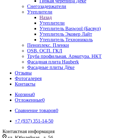
Гибкая черепица Дёке
Снегозадержатели
Утеплители
Назад
Утеплители
Утеплитель Baswool (Басвул)
Утеплитель Эковер Лайт
Утеплитель Технониколь
Пеноплекс. Пленки
OSB. ОСП. ГКЛ
Труба профильная. Арматура. НКТ
Фасадная плита Hauberk
Фасадные плиты Дёке
Отзывы
Фотогалерея
Контакты
Корзина
0
Отложенные
0
Сравнение товаров
0
+7 (937) 351-14-50
Контактная информация
ул. Юбилейная , д. 5б