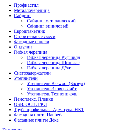
Профнастил
Металлочерепица
Сайдинг
Сайдинг металлический
Сайдинг виниловый
Евроштакетник
Строительные смеси
Фасадные панели
Ондулин
Гибкая черепица
Гибкая черепица Руфшилд
Гибкая черепица Шинглас
Гибкая черепица Дёке
Снегозадержатели
Утеплители
Утеплитель Baswool (Басвул)
Утеплитель Эковер Лайт
Утеплитель Технониколь
Пеноплекс. Пленки
OSB. ОСП. ГКЛ
Труба профильная. Арматура. НКТ
Фасадная плита Hauberk
Фасадные плиты Дёке
Компания