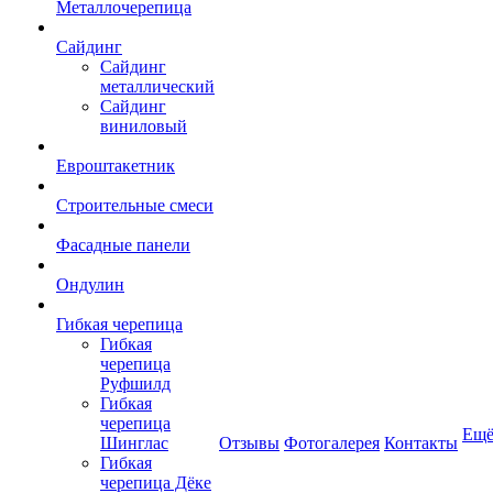
Металлочерепица
Сайдинг
Сайдинг
металлический
Сайдинг
виниловый
Евроштакетник
Строительные смеси
Фасадные панели
Ондулин
Гибкая черепица
Гибкая
черепица
Руфшилд
Гибкая
черепица
Ещ
Шинглас
Отзывы
Фотогалерея
Контакты
Гибкая
черепица Дёке