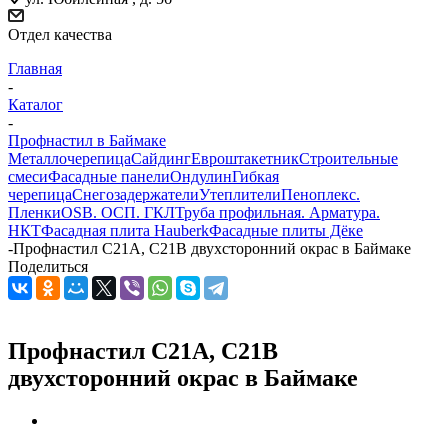
Отдел качества
Главная
-
Каталог
-
Профнастил в Баймаке
Металлочерепица
Сайдинг
Евроштакетник
Строительные
смеси
Фасадные панели
Ондулин
Гибкая
черепица
Снегозадержатели
Утеплители
Пеноплекс.
Пленки
OSB. ОСП. ГКЛ
Труба профильная. Арматура.
НКТ
Фасадная плита Hauberk
Фасадные плиты Дёке
-
Профнастил С21А, С21В двухсторонний окрас в Баймаке
Поделиться
Профнастил С21А, С21В
двухсторонний окрас в Баймаке