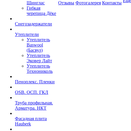
Ещ
Шинглас
Отзывы
Фотогалерея
Контакты
Гибкая
черепица Дёке
Снегозадержатели
Утеплители
Утеплитель
Baswool
(Басвул)
Утеплитель
Эковер Лайт
Утеплитель
Технониколь
Пеноплекс. Пленки
OSB. ОСП. ГКЛ
Труба профильная.
Арматура. НКТ
Фасадная плита
Hauberk