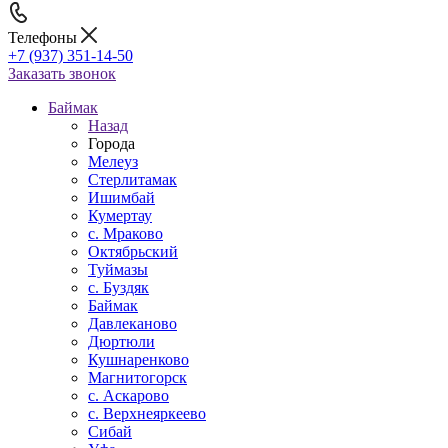
Телефоны
+7 (937) 351-14-50
Заказать звонок
Баймак
Назад
Города
Мелеуз
Стерлитамак
Ишимбай
Кумертау
c. Мраково
Октябрьский
Туймазы
c. Буздяк
Баймак
Давлеканово
Дюртюли
Кушнаренково
Магнитогорск
с. Аскарово
с. Верхнеяркеево
Сибай