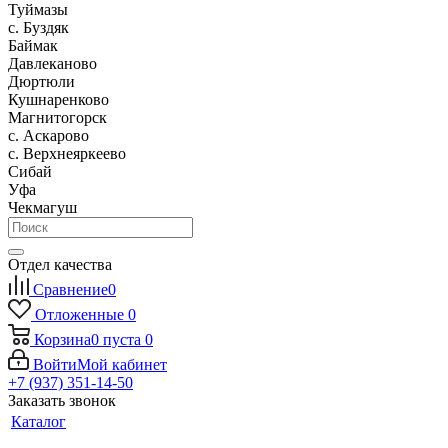
Туймазы
c. Буздяк
Баймак
Давлеканово
Дюртюли
Кушнаренково
Магнитогорск
с. Аскарово
с. Верхнеяркеево
Сибай
Уфа
Чекмагуш
Отдел качества
Сравнение
0
Отложенные
0
Корзина
0
пуста
0
Войти
Мой кабинет
+7 (937) 351-14-50
Заказать звонок
Каталог