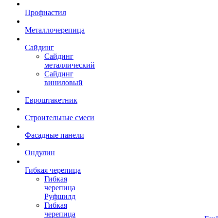
Профнастил
Металлочерепица
Сайдинг
Сайдинг
металлический
Сайдинг
виниловый
Евроштакетник
Строительные смеси
Фасадные панели
Ондулин
Гибкая черепица
Гибкая
черепица
Руфшилд
Гибкая
черепица