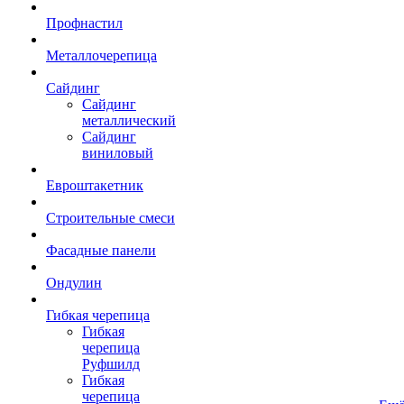
Профнастил
Металлочерепица
Сайдинг
Сайдинг
металлический
Сайдинг
виниловый
Евроштакетник
Строительные смеси
Фасадные панели
Ондулин
Гибкая черепица
Гибкая
черепица
Руфшилд
Гибкая
черепица