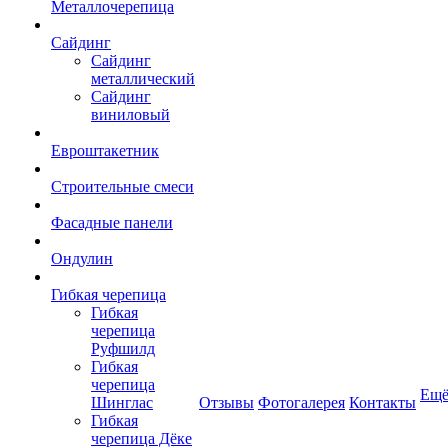
Металлочерепица
Сайдинг
Сайдинг
металлический
Сайдинг
виниловый
Евроштакетник
Строительные смеси
Фасадные панели
Ондулин
Гибкая черепица
Гибкая
черепица
Руфшилд
Гибкая
черепица
Ещ
Шинглас
Отзывы
Фотогалерея
Контакты
Гибкая
черепица Дёке