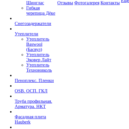
Ещ
Шинглас
Отзывы
Фотогалерея
Контакты
Гибкая
черепица Дёке
Снегозадержатели
Утеплители
Утеплитель
Baswool
(Басвул)
Утеплитель
Эковер Лайт
Утеплитель
Технониколь
Пеноплекс. Пленки
OSB. ОСП. ГКЛ
Труба профильная.
Арматура. НКТ
Фасадная плита
Hauberk