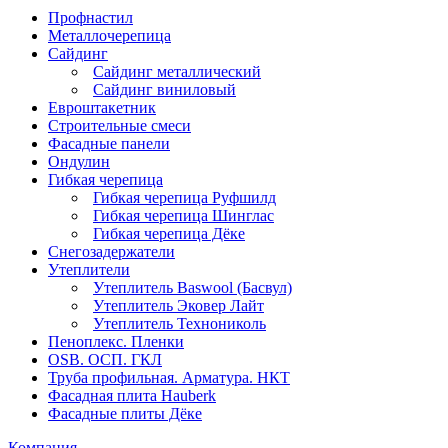
Профнастил
Металлочерепица
Сайдинг
Сайдинг металлический
Сайдинг виниловый
Евроштакетник
Строительные смеси
Фасадные панели
Ондулин
Гибкая черепица
Гибкая черепица Руфшилд
Гибкая черепица Шинглас
Гибкая черепица Дёке
Снегозадержатели
Утеплители
Утеплитель Baswool (Басвул)
Утеплитель Эковер Лайт
Утеплитель Технониколь
Пеноплекс. Пленки
OSB. ОСП. ГКЛ
Труба профильная. Арматура. НКТ
Фасадная плита Hauberk
Фасадные плиты Дёке
Компания