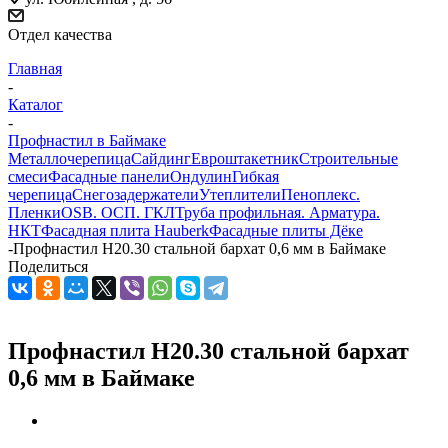
Отдел качества
Главная
-
Каталог
-
Профнастил в Баймаке
Металлочерепица
Сайдинг
Евроштакетник
Строительные
смеси
Фасадные панели
Ондулин
Гибкая
черепица
Снегозадержатели
Утеплители
Пеноплекс.
Пленки
OSB. ОСП. ГКЛ
Труба профильная. Арматура.
НКТ
Фасадная плита Hauberk
Фасадные плиты Дёке
-
Профнастил Н20.30 стальной бархат 0,6 мм в Баймаке
Поделиться
Профнастил Н20.30 стальной бархат
0,6 мм в Баймаке