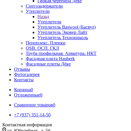
Гибкая черепица Дёке
Снегозадержатели
Утеплители
Назад
Утеплители
Утеплитель Baswool (Басвул)
Утеплитель Эковер Лайт
Утеплитель Технониколь
Пеноплекс. Пленки
OSB. ОСП. ГКЛ
Труба профильная. Арматура. НКТ
Фасадная плита Hauberk
Фасадные плиты Дёке
Отзывы
Фотогалерея
Контакты
Корзина
0
Отложенные
0
Сравнение товаров
0
+7 (937) 351-14-50
Контактная информация
ул. Юбилейная , д. 5б