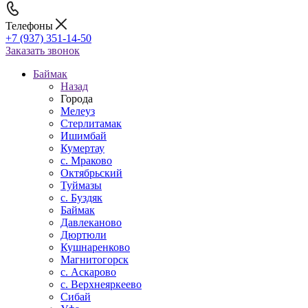
Телефоны
+7 (937) 351-14-50
Заказать звонок
Баймак
Назад
Города
Мелеуз
Стерлитамак
Ишимбай
Кумертау
c. Мраково
Октябрьский
Туймазы
c. Буздяк
Баймак
Давлеканово
Дюртюли
Кушнаренково
Магнитогорск
с. Аскарово
с. Верхнеяркеево
Сибай