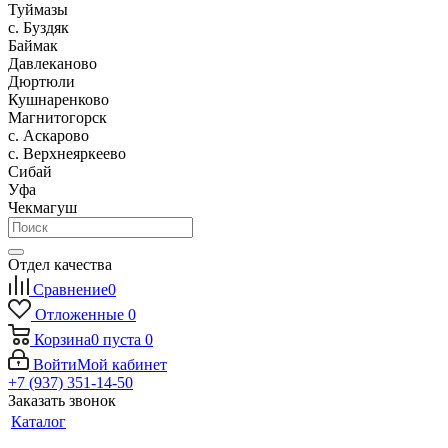
Туймазы
c. Буздяк
Баймак
Давлеканово
Дюртюли
Кушнаренково
Магнитогорск
с. Аскарово
с. Верхнеяркеево
Сибай
Уфа
Чекмагуш
Отдел качества
Сравнение
0
Отложенные
0
Корзина
0
пуста
0
Войти
Мой кабинет
+7 (937) 351-14-50
Заказать звонок
Каталог