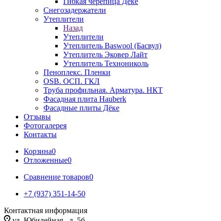
Гибкая черепица Дёке
Снегозадержатели
Утеплители
Назад
Утеплители
Утеплитель Baswool (Басвул)
Утеплитель Эковер Лайт
Утеплитель Технониколь
Пеноплекс. Пленки
OSB. ОСП. ГКЛ
Труба профильная. Арматура. НКТ
Фасадная плита Hauberk
Фасадные плиты Дёке
Отзывы
Фотогалерея
Контакты
Корзина
0
Отложенные
0
Сравнение товаров
0
+7 (937) 351-14-50
Контактная информация
ул. Юбилейная , д. 5б