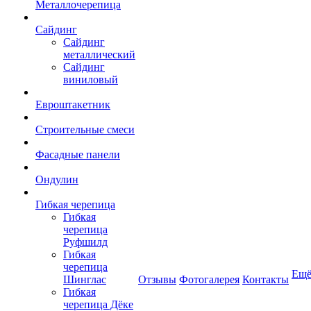
Металлочерепица
Сайдинг
Сайдинг
металлический
Сайдинг
виниловый
Евроштакетник
Строительные смеси
Фасадные панели
Ондулин
Гибкая черепица
Гибкая
черепица
Руфшилд
Гибкая
черепица
Ещ
Шинглас
Отзывы
Фотогалерея
Контакты
Гибкая
черепица Дёке