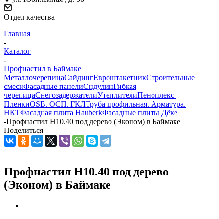
Отдел качества
Главная
-
Каталог
-
Профнастил в Баймаке
Металлочерепица
Сайдинг
Евроштакетник
Строительные
смеси
Фасадные панели
Ондулин
Гибкая
черепица
Снегозадержатели
Утеплители
Пеноплекс.
Пленки
OSB. ОСП. ГКЛ
Труба профильная. Арматура.
НКТ
Фасадная плита Hauberk
Фасадные плиты Дёке
-
Профнастил Н10.40 под дерево (Эконом) в Баймаке
Поделиться
Профнастил Н10.40 под дерево
(Эконом) в Баймаке