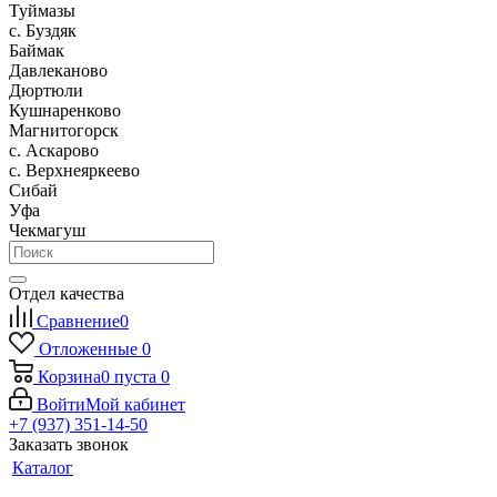
Туймазы
c. Буздяк
Баймак
Давлеканово
Дюртюли
Кушнаренково
Магнитогорск
с. Аскарово
с. Верхнеяркеево
Сибай
Уфа
Чекмагуш
Отдел качества
Сравнение
0
Отложенные
0
Корзина
0
пуста
0
Войти
Мой кабинет
+7 (937) 351-14-50
Заказать звонок
Каталог