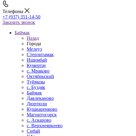
Телефоны
+7 (937) 351-14-50
Заказать звонок
Баймак
Назад
Города
Мелеуз
Стерлитамак
Ишимбай
Кумертау
c. Мраково
Октябрьский
Туймазы
c. Буздяк
Баймак
Давлеканово
Дюртюли
Кушнаренково
Магнитогорск
с. Аскарово
с. Верхнеяркеево
Сибай