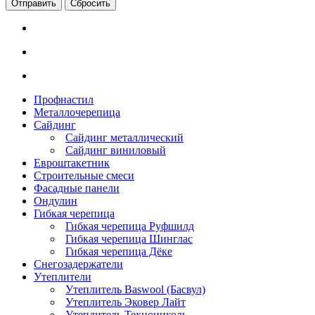
Сбросить
Профнастил
Металлочерепица
Сайдинг
Сайдинг металлический
Сайдинг виниловый
Евроштакетник
Строительные смеси
Фасадные панели
Ондулин
Гибкая черепица
Гибкая черепица Руфшилд
Гибкая черепица Шинглас
Гибкая черепица Дёке
Снегозадержатели
Утеплители
Утеплитель Baswool (Басвул)
Утеплитель Эковер Лайт
Утеплитель Технониколь