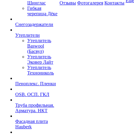
Ещ
Шинглас
Отзывы
Фотогалерея
Контакты
Гибкая
черепица Дёке
Снегозадержатели
Утеплители
Утеплитель
Baswool
(Басвул)
Утеплитель
Эковер Лайт
Утеплитель
Технониколь
Пеноплекс. Пленки
OSB. ОСП. ГКЛ
Труба профильная.
Арматура. НКТ
Фасадная плита
Hauberk