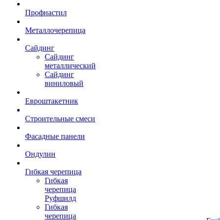
Профнастил
Металлочерепица
Сайдинг
Сайдинг
металлический
Сайдинг
виниловый
Евроштакетник
Строительные смеси
Фасадные панели
Ондулин
Гибкая черепица
Гибкая
черепица
Руфшилд
Гибкая
черепица