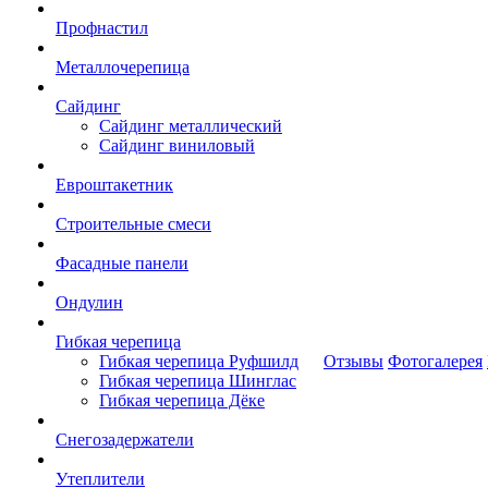
Профнастил
Металлочерепица
Сайдинг
Сайдинг металлический
Сайдинг виниловый
Евроштакетник
Строительные смеси
Фасадные панели
Ондулин
Гибкая черепица
Гибкая черепица Руфшилд
Отзывы
Фотогалерея
Гибкая черепица Шинглас
Гибкая черепица Дёке
Снегозадержатели
Утеплители