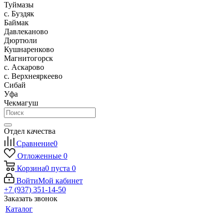
Туймазы
c. Буздяк
Баймак
Давлеканово
Дюртюли
Кушнаренково
Магнитогорск
с. Аскарово
с. Верхнеяркеево
Сибай
Уфа
Чекмагуш
Отдел качества
Сравнение
0
Отложенные
0
Корзина
0
пуста
0
Войти
Мой кабинет
+7 (937) 351-14-50
Заказать звонок
Каталог