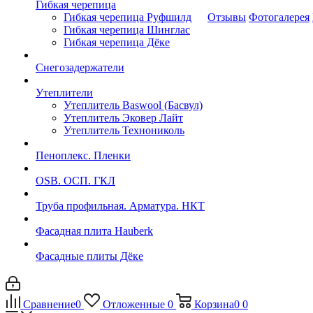
Гибкая черепица
Гибкая черепица Руфшилд
Отзывы
Фотогалерея
Гибкая черепица Шинглас
Гибкая черепица Дёке
Снегозадержатели
Утеплители
Утеплитель Baswool (Басвул)
Утеплитель Эковер Лайт
Утеплитель Технониколь
Пеноплекс. Пленки
OSB. ОСП. ГКЛ
Труба профильная. Арматура. НКТ
Фасадная плита Hauberk
Фасадные плиты Дёке
Сравнение
0
Отложенные
0
Корзина
0
0