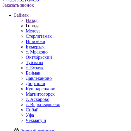
Заказать звонок
Баймак
Назад
Города
Мелеуз
Стерлитамак
Ишимбай
Кумертау
c. Мраково
Октябрьский
Туймазы
c. Буздяк
Баймак
Давлеканово
Дюртюли
Кушнаренково
Магнитогорск
с. Аскарово
с. Верхнеяркеево
Сибай
Уфа
Чекмагуш