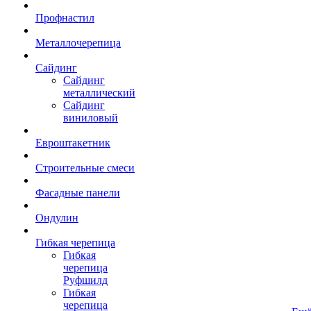
Профнастил
Металлочерепица
Сайдинг
Сайдинг
металлический
Сайдинг
виниловый
Евроштакетник
Строительные смеси
Фасадные панели
Ондулин
Гибкая черепица
Гибкая
черепица
Руфшилд
Гибкая
черепица