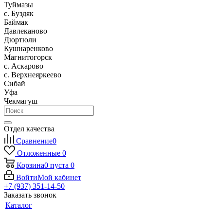
Туймазы
c. Буздяк
Баймак
Давлеканово
Дюртюли
Кушнаренково
Магнитогорск
с. Аскарово
с. Верхнеяркеево
Сибай
Уфа
Чекмагуш
Отдел качества
Сравнение
0
Отложенные
0
Корзина
0
пуста
0
Войти
Мой кабинет
+7 (937) 351-14-50
Заказать звонок
Каталог