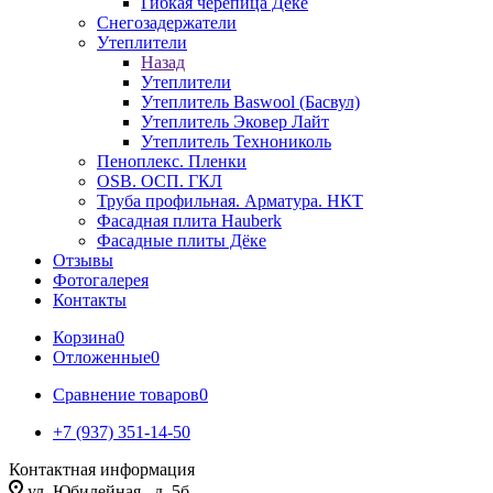
Гибкая черепица Дёке
Снегозадержатели
Утеплители
Назад
Утеплители
Утеплитель Baswool (Басвул)
Утеплитель Эковер Лайт
Утеплитель Технониколь
Пеноплекс. Пленки
OSB. ОСП. ГКЛ
Труба профильная. Арматура. НКТ
Фасадная плита Hauberk
Фасадные плиты Дёке
Отзывы
Фотогалерея
Контакты
Корзина
0
Отложенные
0
Сравнение товаров
0
+7 (937) 351-14-50
Контактная информация
ул. Юбилейная , д. 5б