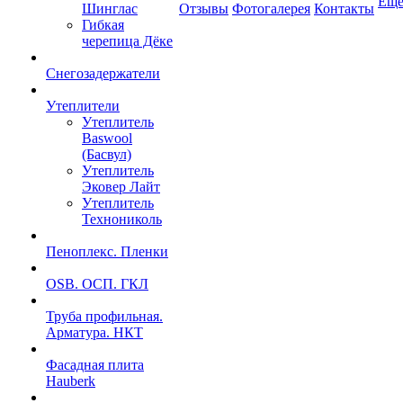
Ещ
Шинглас
Отзывы
Фотогалерея
Контакты
Гибкая
черепица Дёке
Снегозадержатели
Утеплители
Утеплитель
Baswool
(Басвул)
Утеплитель
Эковер Лайт
Утеплитель
Технониколь
Пеноплекс. Пленки
OSB. ОСП. ГКЛ
Труба профильная.
Арматура. НКТ
Фасадная плита
Hauberk