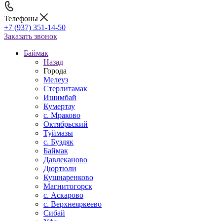
Телефоны
+7 (937) 351-14-50
Заказать звонок
Баймак
Назад
Города
Мелеуз
Стерлитамак
Ишимбай
Кумертау
c. Мраково
Октябрьский
Туймазы
c. Буздяк
Баймак
Давлеканово
Дюртюли
Кушнаренково
Магнитогорск
с. Аскарово
с. Верхнеяркеево
Сибай