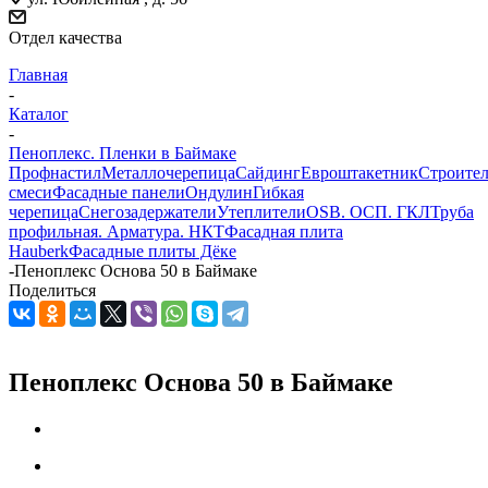
Отдел качества
Главная
-
Каталог
-
Пеноплекс. Пленки в Баймаке
Профнастил
Металлочерепица
Сайдинг
Евроштакетник
Строите
смеси
Фасадные панели
Ондулин
Гибкая
черепица
Снегозадержатели
Утеплители
OSB. ОСП. ГКЛ
Труба
профильная. Арматура. НКТ
Фасадная плита
Hauberk
Фасадные плиты Дёке
-
Пеноплекс Основа 50 в Баймаке
Поделиться
Пеноплекс Основа 50 в Баймаке