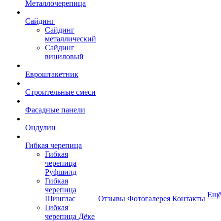
Металлочерепица
Сайдинг
Сайдинг
металлический
Сайдинг
виниловый
Евроштакетник
Строительные смеси
Фасадные панели
Ондулин
Гибкая черепица
Гибкая
черепица
Руфшилд
Гибкая
черепица
Ещ
Шинглас
Отзывы
Фотогалерея
Контакты
Гибкая
черепица Дёке