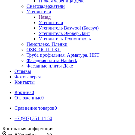
Гибкая черепица Дёке
Снегозадержатели
Утеплители
Назад
Утеплители
Утеплитель Baswool (Басвул)
Утеплитель Эковер Лайт
Утеплитель Технониколь
Пеноплекс. Пленки
OSB. ОСП. ГКЛ
Труба профильная. Арматура. НКТ
Фасадная плита Hauberk
Фасадные плиты Дёке
Отзывы
Фотогалерея
Контакты
Корзина
0
Отложенные
0
Сравнение товаров
0
+7 (937) 351-14-50
Контактная информация
ул. Юбилейная , д. 5б