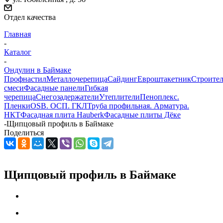
Отдел качества
Главная
-
Каталог
-
Ондулин в Баймаке
Профнастил
Металлочерепица
Сайдинг
Евроштакетник
Строите
смеси
Фасадные панели
Гибкая
черепица
Снегозадержатели
Утеплители
Пеноплекс.
Пленки
OSB. ОСП. ГКЛ
Труба профильная. Арматура.
НКТ
Фасадная плита Hauberk
Фасадные плиты Дёке
-
Щипцовый профиль в Баймаке
Поделиться
Щипцовый профиль в Баймаке