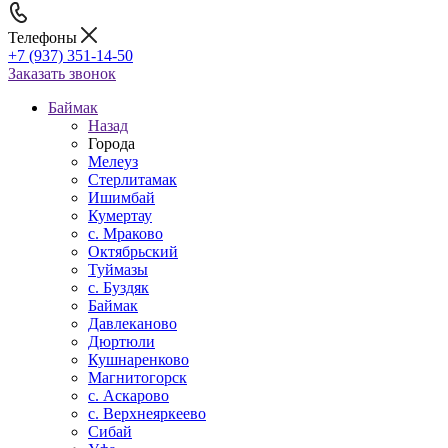
Телефоны
+7 (937) 351-14-50
Заказать звонок
Баймак
Назад
Города
Мелеуз
Стерлитамак
Ишимбай
Кумертау
c. Мраково
Октябрьский
Туймазы
c. Буздяк
Баймак
Давлеканово
Дюртюли
Кушнаренково
Магнитогорск
с. Аскарово
с. Верхнеяркеево
Сибай