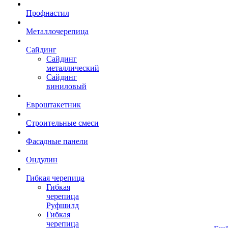
Профнастил
Металлочерепица
Сайдинг
Сайдинг
металлический
Сайдинг
виниловый
Евроштакетник
Строительные смеси
Фасадные панели
Ондулин
Гибкая черепица
Гибкая
черепица
Руфшилд
Гибкая
черепица