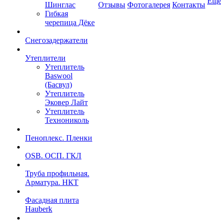
Ещ
Шинглас
Отзывы
Фотогалерея
Контакты
Гибкая
черепица Дёке
Снегозадержатели
Утеплители
Утеплитель
Baswool
(Басвул)
Утеплитель
Эковер Лайт
Утеплитель
Технониколь
Пеноплекс. Пленки
OSB. ОСП. ГКЛ
Труба профильная.
Арматура. НКТ
Фасадная плита
Hauberk