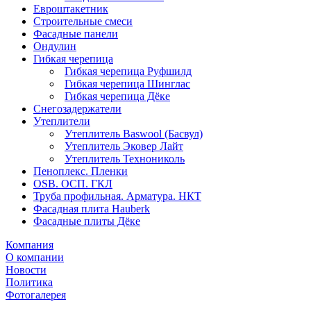
Евроштакетник
Строительные смеси
Фасадные панели
Ондулин
Гибкая черепица
Гибкая черепица Руфшилд
Гибкая черепица Шинглас
Гибкая черепица Дёке
Снегозадержатели
Утеплители
Утеплитель Baswool (Басвул)
Утеплитель Эковер Лайт
Утеплитель Технониколь
Пеноплекс. Пленки
OSB. ОСП. ГКЛ
Труба профильная. Арматура. НКТ
Фасадная плита Hauberk
Фасадные плиты Дёке
Компания
О компании
Новости
Политика
Фотогалерея