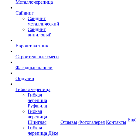
Металлочерепица
Сайдинг
Сайдинг
металлический
Сайдинг
виниловый
Евроштакетник
Строительные смеси
Фасадные панели
Ондулин
Гибкая черепица
Гибкая
черепица
Руфшилд
Гибкая
черепица
Ещ
Шинглас
Отзывы
Фотогалерея
Контакты
Гибкая
черепица Дёке