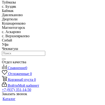
Туймазы
c. Буздяк
Баймак
Давлеканово
Дюртюли
Кушнаренково
Магнитогорск
с. Аскарово
с. Верхнеяркеево
Сибай
Уфа
Чекмагуш
Отдел качества
Сравнение
0
Отложенные
0
Корзина
0
пуста
0
Войти
Мой кабинет
+7 (937) 351-14-50
Заказать звонок
Каталог