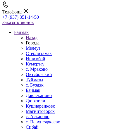
Телефоны
+7 (937) 351-14-50
Заказать звонок
Баймак
Назад
Города
Мелеуз
Стерлитамак
Ишимбай
Кумертау
c. Мраково
Октябрьский
Туймазы
c. Буздяк
Баймак
Давлеканово
Дюртюли
Кушнаренково
Магнитогорск
с. Аскарово
с. Верхнеяркеево
Сибай