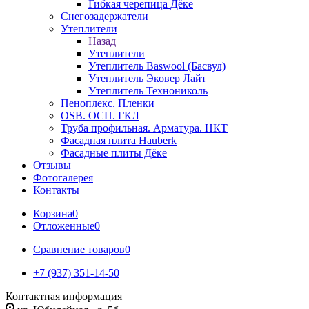
Гибкая черепица Дёке
Снегозадержатели
Утеплители
Назад
Утеплители
Утеплитель Baswool (Басвул)
Утеплитель Эковер Лайт
Утеплитель Технониколь
Пеноплекс. Пленки
OSB. ОСП. ГКЛ
Труба профильная. Арматура. НКТ
Фасадная плита Hauberk
Фасадные плиты Дёке
Отзывы
Фотогалерея
Контакты
Корзина
0
Отложенные
0
Сравнение товаров
0
+7 (937) 351-14-50
Контактная информация