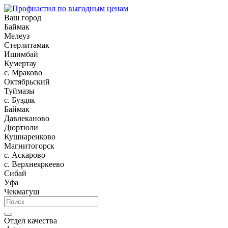
Ваш город
Баймак
Мелеуз
Стерлитамак
Ишимбай
Кумертау
c. Мраково
Октябрьский
Туймазы
c. Буздяк
Баймак
Давлеканово
Дюртюли
Кушнаренково
Магнитогорск
с. Аскарово
с. Верхнеяркеево
Сибай
Уфа
Чекмагуш
Отдел качества