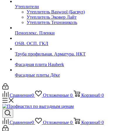
Утеплители
Утеплитель Baswool (Басвул)
Утеплитель Эковер Лайт
Утеплитель Технониколь
Пеноплекс. Пленки
OSB. ОСП. ГКЛ
Труба профильная. Арматура. НКТ
Фасадная плита Hauberk
Фасадные плиты Дёке
Сравнение
0
Отложенные
0
Корзина
0
0
Сравнение
0
Отложенные
0
Корзина
0
0