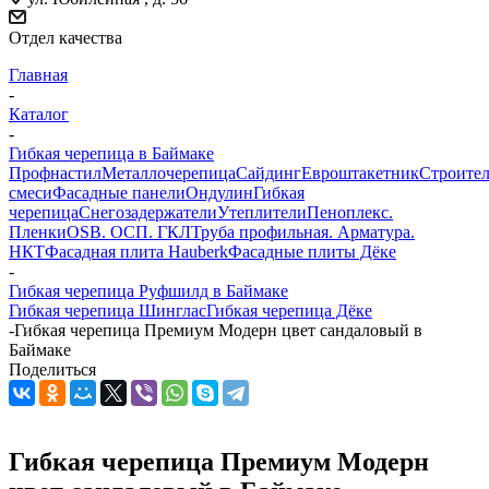
Отдел качества
Главная
-
Каталог
-
Гибкая черепица в Баймаке
Профнастил
Металлочерепица
Сайдинг
Евроштакетник
Строите
смеси
Фасадные панели
Ондулин
Гибкая
черепица
Снегозадержатели
Утеплители
Пеноплекс.
Пленки
OSB. ОСП. ГКЛ
Труба профильная. Арматура.
НКТ
Фасадная плита Hauberk
Фасадные плиты Дёке
-
Гибкая черепица Руфшилд в Баймаке
Гибкая черепица Шинглас
Гибкая черепица Дёке
-
Гибкая черепица Премиум Модерн цвет сандаловый в
Баймаке
Поделиться
Гибкая черепица Премиум Модерн