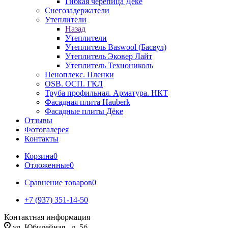
Гибкая черепица Дёке
Снегозадержатели
Утеплители
Назад
Утеплители
Утеплитель Baswool (Басвул)
Утеплитель Эковер Лайт
Утеплитель Технониколь
Пеноплекс. Пленки
OSB. ОСП. ГКЛ
Труба профильная. Арматура. НКТ
Фасадная плита Hauberk
Фасадные плиты Дёке
Отзывы
Фотогалерея
Контакты
Корзина
0
Отложенные
0
Сравнение товаров
0
+7 (937) 351-14-50
Контактная информация
ул. Юбилейная , д. 5б