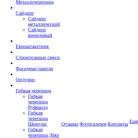
Металлочерепица
Сайдинг
Сайдинг
металлический
Сайдинг
виниловый
Евроштакетник
Строительные смеси
Фасадные панели
Ондулин
Гибкая черепица
Гибкая
черепица
Руфшилд
Гибкая
черепица
Ещ
Шинглас
Отзывы
Фотогалерея
Контакты
Гибкая
черепица Дёке