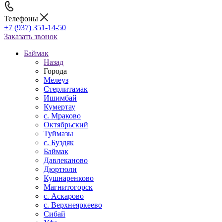
Телефоны
+7 (937) 351-14-50
Заказать звонок
Баймак
Назад
Города
Мелеуз
Стерлитамак
Ишимбай
Кумертау
c. Мраково
Октябрьский
Туймазы
c. Буздяк
Баймак
Давлеканово
Дюртюли
Кушнаренково
Магнитогорск
с. Аскарово
с. Верхнеяркеево
Сибай