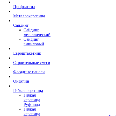
Профнастил
Металлочерепица
Сайдинг
Сайдинг
металлический
Сайдинг
виниловый
Евроштакетник
Строительные смеси
Фасадные панели
Ондулин
Гибкая черепица
Гибкая
черепица
Руфшилд
Гибкая
черепица