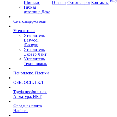
Ещ
Шинглас
Отзывы
Фотогалерея
Контакты
Гибкая
черепица Дёке
Снегозадержатели
Утеплители
Утеплитель
Baswool
(Басвул)
Утеплитель
Эковер Лайт
Утеплитель
Технониколь
Пеноплекс. Пленки
OSB. ОСП. ГКЛ
Труба профильная.
Арматура. НКТ
Фасадная плита
Hauberk