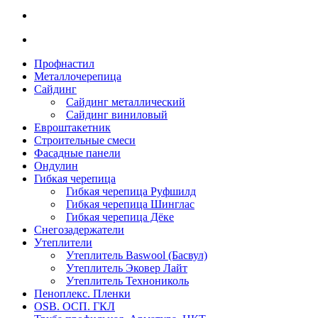
Профнастил
Металлочерепица
Сайдинг
Сайдинг металлический
Сайдинг виниловый
Евроштакетник
Строительные смеси
Фасадные панели
Ондулин
Гибкая черепица
Гибкая черепица Руфшилд
Гибкая черепица Шинглас
Гибкая черепица Дёке
Снегозадержатели
Утеплители
Утеплитель Baswool (Басвул)
Утеплитель Эковер Лайт
Утеплитель Технониколь
Пеноплекс. Пленки
OSB. ОСП. ГКЛ