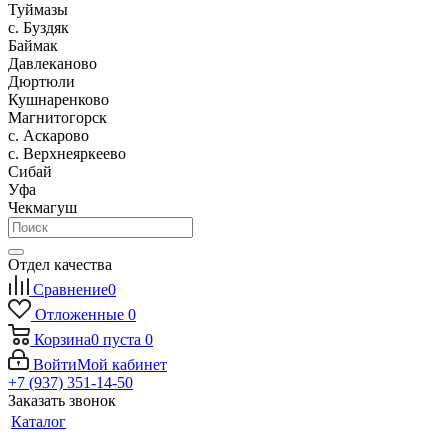
Туймазы
c. Буздяк
Баймак
Давлеканово
Дюртюли
Кушнаренково
Магнитогорск
с. Аскарово
с. Верхнеяркеево
Сибай
Уфа
Чекмагуш
Отдел качества
Сравнение
0
Отложенные
0
Корзина
0
пуста
0
Войти
Мой кабинет
+7 (937) 351-14-50
Заказать звонок
Каталог