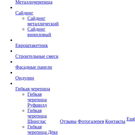
Металлочерепица
Сайдинг
Сайдинг
металлический
Сайдинг
виниловый
Евроштакетник
Строительные смеси
Фасадные панели
Ондулин
Гибкая черепица
Гибкая
черепица
Руфшилд
Гибкая
черепица
Ещ
Шинглас
Отзывы
Фотогалерея
Контакты
Гибкая
черепица Дёке