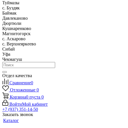
Туймазы
c. Буздяк
Баймак
Давлеканово
Дюртюли
Кушнаренково
Магнитогорск
с. Аскарово
с. Верхнеяркеево
Сибай
Уфа
Чекмагуш
Отдел качества
Сравнение
0
Отложенные
0
Корзина
0
пуста
0
Войти
Мой кабинет
+7 (937) 351-14-50
Заказать звонок
Каталог