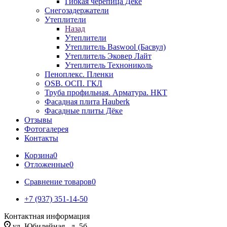
Гибкая черепица Дёке
Снегозадержатели
Утеплители
Назад
Утеплители
Утеплитель Baswool (Басвул)
Утеплитель Эковер Лайт
Утеплитель Технониколь
Пеноплекс. Пленки
OSB. ОСП. ГКЛ
Труба профильная. Арматура. НКТ
Фасадная плита Hauberk
Фасадные плиты Дёке
Отзывы
Фотогалерея
Контакты
Корзина
0
Отложенные
0
Сравнение товаров
0
+7 (937) 351-14-50
Контактная информация
ул. Юбилейная , д. 5б