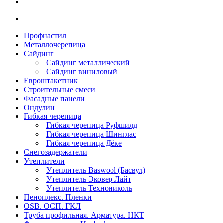
Профнастил
Металлочерепица
Сайдинг
Сайдинг металлический
Сайдинг виниловый
Евроштакетник
Строительные смеси
Фасадные панели
Ондулин
Гибкая черепица
Гибкая черепица Руфшилд
Гибкая черепица Шинглас
Гибкая черепица Дёке
Снегозадержатели
Утеплители
Утеплитель Baswool (Басвул)
Утеплитель Эковер Лайт
Утеплитель Технониколь
Пеноплекс. Пленки
OSB. ОСП. ГКЛ
Труба профильная. Арматура. НКТ