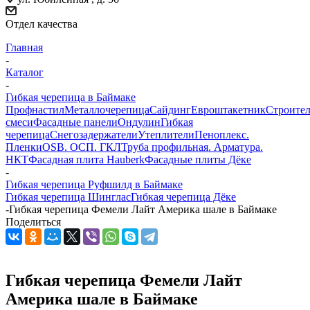
Отдел качества
Главная
-
Каталог
-
Гибкая черепица в Баймаке
Профнастил
Металлочерепица
Сайдинг
Евроштакетник
Строите
смеси
Фасадные панели
Ондулин
Гибкая
черепица
Снегозадержатели
Утеплители
Пеноплекс.
Пленки
OSB. ОСП. ГКЛ
Труба профильная. Арматура.
НКТ
Фасадная плита Hauberk
Фасадные плиты Дёке
-
Гибкая черепица Руфшилд в Баймаке
Гибкая черепица Шинглас
Гибкая черепица Дёке
-
Гибкая черепица Фемели Лайт Америка шале в Баймаке
Поделиться
Гибкая черепица Фемели Лайт
Америка шале в Баймаке