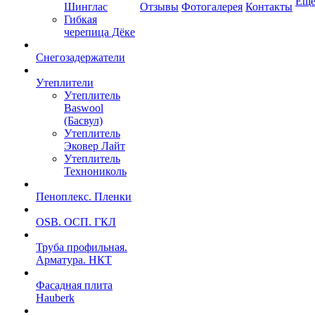
Ещ
Шинглас
Отзывы
Фотогалерея
Контакты
Гибкая
черепица Дёке
Снегозадержатели
Утеплители
Утеплитель
Baswool
(Басвул)
Утеплитель
Эковер Лайт
Утеплитель
Технониколь
Пеноплекс. Пленки
OSB. ОСП. ГКЛ
Труба профильная.
Арматура. НКТ
Фасадная плита
Hauberk