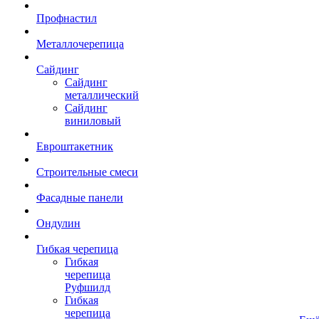
Профнастил
Металлочерепица
Сайдинг
Сайдинг
металлический
Сайдинг
виниловый
Евроштакетник
Строительные смеси
Фасадные панели
Ондулин
Гибкая черепица
Гибкая
черепица
Руфшилд
Гибкая
черепица