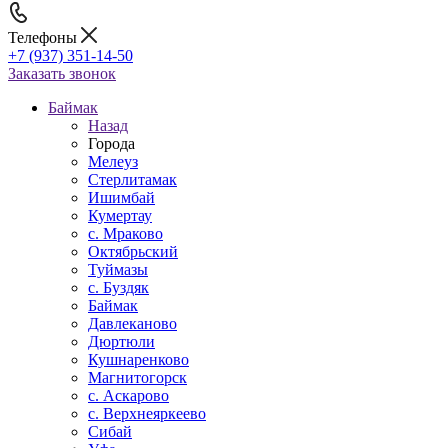
Телефоны
+7 (937) 351-14-50
Заказать звонок
Баймак
Назад
Города
Мелеуз
Стерлитамак
Ишимбай
Кумертау
c. Мраково
Октябрьский
Туймазы
c. Буздяк
Баймак
Давлеканово
Дюртюли
Кушнаренково
Магнитогорск
с. Аскарово
с. Верхнеяркеево
Сибай