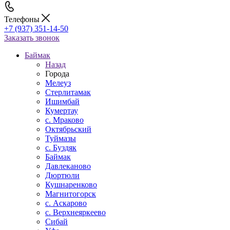
Телефоны
+7 (937) 351-14-50
Заказать звонок
Баймак
Назад
Города
Мелеуз
Стерлитамак
Ишимбай
Кумертау
c. Мраково
Октябрьский
Туймазы
c. Буздяк
Баймак
Давлеканово
Дюртюли
Кушнаренково
Магнитогорск
с. Аскарово
с. Верхнеяркеево
Сибай