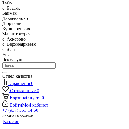
Туймазы
c. Буздяк
Баймак
Давлеканово
Дюртюли
Кушнаренково
Магнитогорск
с. Аскарово
с. Верхнеяркеево
Сибай
Уфа
Чекмагуш
Отдел качества
Сравнение
0
Отложенные
0
Корзина
0
пуста
0
Войти
Мой кабинет
+7 (937) 351-14-50
Заказать звонок
Каталог