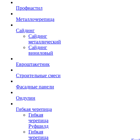
Профнастил
Металлочерепица
Сайдинг
Сайдинг
металлический
Сайдинг
виниловый
Евроштакетник
Строительные смеси
Фасадные панели
Ондулин
Гибкая черепица
Гибкая
черепица
Руфшилд
Гибкая
черепица