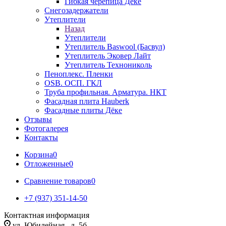
Гибкая черепица Дёке
Снегозадержатели
Утеплители
Назад
Утеплители
Утеплитель Baswool (Басвул)
Утеплитель Эковер Лайт
Утеплитель Технониколь
Пеноплекс. Пленки
OSB. ОСП. ГКЛ
Труба профильная. Арматура. НКТ
Фасадная плита Hauberk
Фасадные плиты Дёке
Отзывы
Фотогалерея
Контакты
Корзина
0
Отложенные
0
Сравнение товаров
0
+7 (937) 351-14-50
Контактная информация
ул. Юбилейная , д. 5б