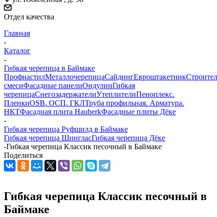
Отдел качества
Главная
-
Каталог
-
Гибкая черепица в Баймаке
Профнастил
Металлочерепица
Сайдинг
Евроштакетник
Строите
смеси
Фасадные панели
Ондулин
Гибкая
черепица
Снегозадержатели
Утеплители
Пеноплекс.
Пленки
OSB. ОСП. ГКЛ
Труба профильная. Арматура.
НКТ
Фасадная плита Hauberk
Фасадные плиты Дёке
-
Гибкая черепица Руфшилд в Баймаке
Гибкая черепица Шинглас
Гибкая черепица Дёке
-
Гибкая черепица Классик песочный в Баймаке
Поделиться
Гибкая черепица Классик песочный в
Баймаке