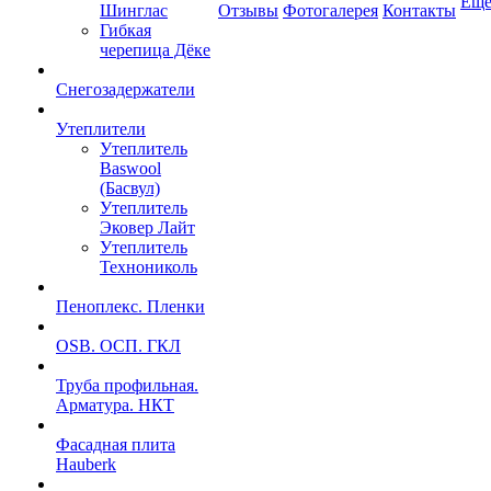
Ещ
Шинглас
Отзывы
Фотогалерея
Контакты
Гибкая
черепица Дёке
Снегозадержатели
Утеплители
Утеплитель
Baswool
(Басвул)
Утеплитель
Эковер Лайт
Утеплитель
Технониколь
Пеноплекс. Пленки
OSB. ОСП. ГКЛ
Труба профильная.
Арматура. НКТ
Фасадная плита
Hauberk