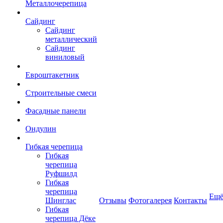
Металлочерепица
Сайдинг
Сайдинг
металлический
Сайдинг
виниловый
Евроштакетник
Строительные смеси
Фасадные панели
Ондулин
Гибкая черепица
Гибкая
черепица
Руфшилд
Гибкая
черепица
Ещ
Шинглас
Отзывы
Фотогалерея
Контакты
Гибкая
черепица Дёке