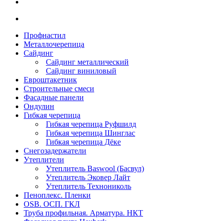
Профнастил
Металлочерепица
Сайдинг
Сайдинг металлический
Сайдинг виниловый
Евроштакетник
Строительные смеси
Фасадные панели
Ондулин
Гибкая черепица
Гибкая черепица Руфшилд
Гибкая черепица Шинглас
Гибкая черепица Дёке
Снегозадержатели
Утеплители
Утеплитель Baswool (Басвул)
Утеплитель Эковер Лайт
Утеплитель Технониколь
Пеноплекс. Пленки
OSB. ОСП. ГКЛ
Труба профильная. Арматура. НКТ