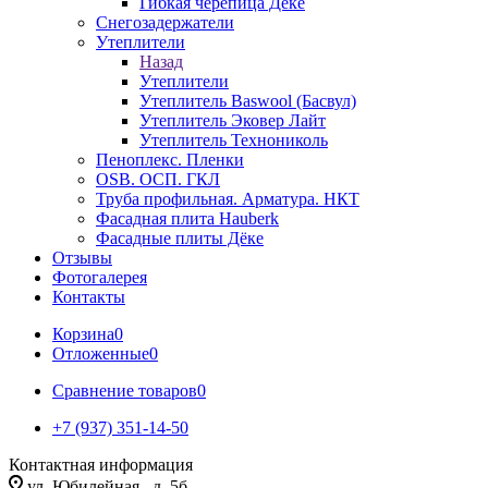
Гибкая черепица Дёке
Снегозадержатели
Утеплители
Назад
Утеплители
Утеплитель Baswool (Басвул)
Утеплитель Эковер Лайт
Утеплитель Технониколь
Пеноплекс. Пленки
OSB. ОСП. ГКЛ
Труба профильная. Арматура. НКТ
Фасадная плита Hauberk
Фасадные плиты Дёке
Отзывы
Фотогалерея
Контакты
Корзина
0
Отложенные
0
Сравнение товаров
0
+7 (937) 351-14-50
Контактная информация
ул. Юбилейная , д. 5б