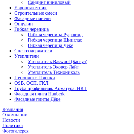
Сайдинг виниловый
Евроштакетник
Строительные смеси
Фасадные панели
Ондулин
Гибкая черепица
Гибкая черепица Руфшилд
Гибкая черепица Шинглас
Гибкая черепица Дёке
Снегозадержатели
Утеплители
Утеплитель Baswool (Басвул)
Утеплитель Эковер Лайт
Утеплитель Технониколь
Пеноплекс. Пленки
OSB. ОСП. ГКЛ
Труба профильная. Арматура. НКТ
Фасадная плита Hauberk
Фасадные плиты Дёке
Компания
О компании
Новости
Политика
Фотогалерея