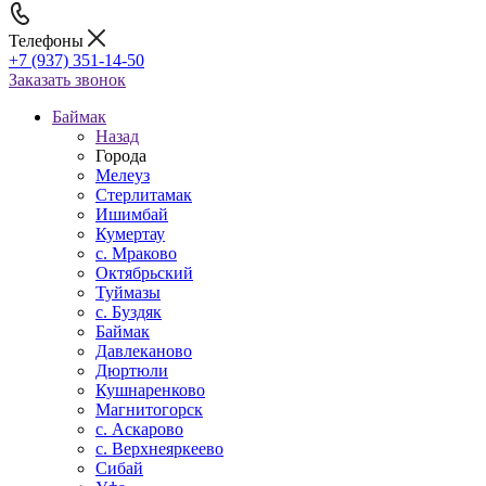
Телефоны
+7 (937) 351-14-50
Заказать звонок
Баймак
Назад
Города
Мелеуз
Стерлитамак
Ишимбай
Кумертау
c. Мраково
Октябрьский
Туймазы
c. Буздяк
Баймак
Давлеканово
Дюртюли
Кушнаренково
Магнитогорск
с. Аскарово
с. Верхнеяркеево
Сибай