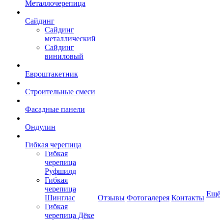
Металлочерепица
Сайдинг
Сайдинг
металлический
Сайдинг
виниловый
Евроштакетник
Строительные смеси
Фасадные панели
Ондулин
Гибкая черепица
Гибкая
черепица
Руфшилд
Гибкая
черепица
Ещ
Шинглас
Отзывы
Фотогалерея
Контакты
Гибкая
черепица Дёке