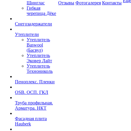
Ещ
Шинглас
Отзывы
Фотогалерея
Контакты
Гибкая
черепица Дёке
Снегозадержатели
Утеплители
Утеплитель
Baswool
(Басвул)
Утеплитель
Эковер Лайт
Утеплитель
Технониколь
Пеноплекс. Пленки
OSB. ОСП. ГКЛ
Труба профильная.
Арматура. НКТ
Фасадная плита
Hauberk