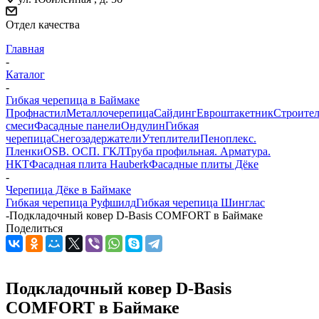
Отдел качества
Главная
-
Каталог
-
Гибкая черепица в Баймаке
Профнастил
Металлочерепица
Сайдинг
Евроштакетник
Строите
смеси
Фасадные панели
Ондулин
Гибкая
черепица
Снегозадержатели
Утеплители
Пеноплекс.
Пленки
OSB. ОСП. ГКЛ
Труба профильная. Арматура.
НКТ
Фасадная плита Hauberk
Фасадные плиты Дёке
-
Черепица Дёке в Баймаке
Гибкая черепица Руфшилд
Гибкая черепица Шинглас
-
Подкладочный ковер D-Basis COMFORT в Баймаке
Поделиться
Подкладочный ковер D-Basis
COMFORT в Баймаке