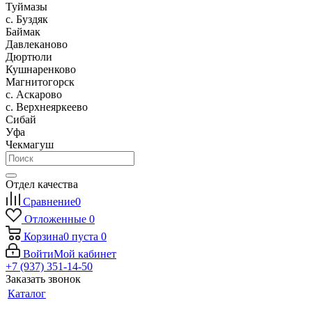
Туймазы
c. Буздяк
Баймак
Давлеканово
Дюртюли
Кушнаренково
Магнитогорск
с. Аскарово
с. Верхнеяркеево
Сибай
Уфа
Чекмагуш
Отдел качества
Сравнение
0
Отложенные
0
Корзина
0
пуста
0
Войти
Мой кабинет
+7 (937) 351-14-50
Заказать звонок
Каталог