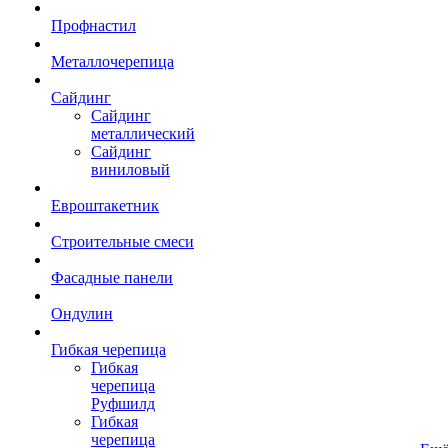
Профнастил
Металлочерепица
Сайдинг
Сайдинг
металлический
Сайдинг
виниловый
Евроштакетник
Строительные смеси
Фасадные панели
Ондулин
Гибкая черепица
Гибкая
черепица
Руфшилд
Гибкая
черепица