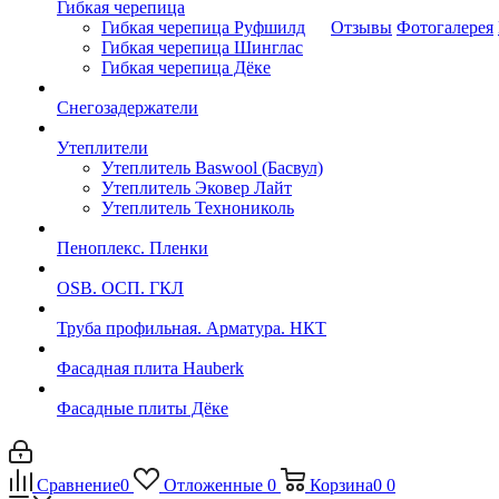
Гибкая черепица
Гибкая черепица Руфшилд
Отзывы
Фотогалерея
Гибкая черепица Шинглас
Гибкая черепица Дёке
Снегозадержатели
Утеплители
Утеплитель Baswool (Басвул)
Утеплитель Эковер Лайт
Утеплитель Технониколь
Пеноплекс. Пленки
OSB. ОСП. ГКЛ
Труба профильная. Арматура. НКТ
Фасадная плита Hauberk
Фасадные плиты Дёке
Сравнение
0
Отложенные
0
Корзина
0
0