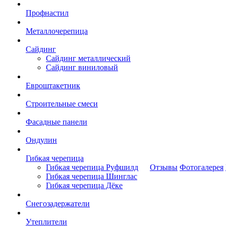
Профнастил
Металлочерепица
Сайдинг
Сайдинг металлический
Сайдинг виниловый
Евроштакетник
Строительные смеси
Фасадные панели
Ондулин
Гибкая черепица
Гибкая черепица Руфшилд
Отзывы
Фотогалерея
Гибкая черепица Шинглас
Гибкая черепица Дёке
Снегозадержатели
Утеплители