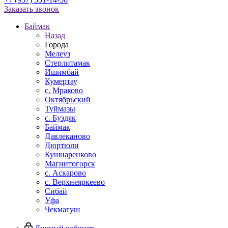
Заказать звонок
Баймак
Назад
Города
Мелеуз
Стерлитамак
Ишимбай
Кумертау
c. Мраково
Октябрьский
Туймазы
c. Буздяк
Баймак
Давлеканово
Дюртюли
Кушнаренково
Магнитогорск
с. Аскарово
с. Верхнеяркеево
Сибай
Уфа
Чекмагуш