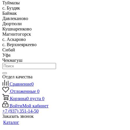
Туймазы
c. Буздяк
Баймак
Давлеканово
Дюртюли
Кушнаренково
Магнитогорск
с. Аскарово
с. Верхнеяркеево
Сибай
Уфа
Чекмагуш
Отдел качества
Сравнение
0
Отложенные
0
Корзина
0
пуста
0
Войти
Мой кабинет
+7 (937) 351-14-50
Заказать звонок
Каталог