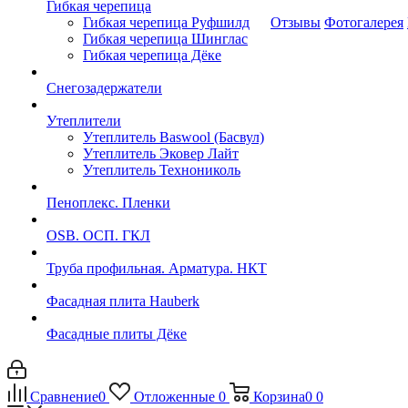
Гибкая черепица
Гибкая черепица Руфшилд
Отзывы
Фотогалерея
Гибкая черепица Шинглас
Гибкая черепица Дёке
Снегозадержатели
Утеплители
Утеплитель Baswool (Басвул)
Утеплитель Эковер Лайт
Утеплитель Технониколь
Пеноплекс. Пленки
OSB. ОСП. ГКЛ
Труба профильная. Арматура. НКТ
Фасадная плита Hauberk
Фасадные плиты Дёке
Сравнение
0
Отложенные
0
Корзина
0
0