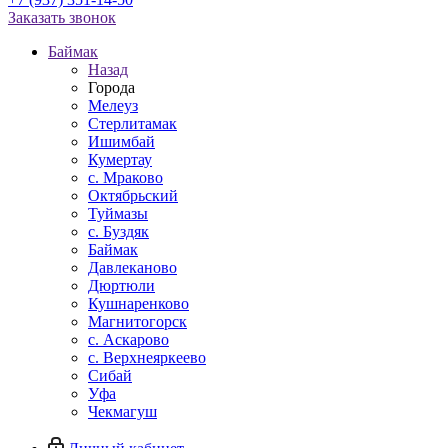
Заказать звонок
Баймак
Назад
Города
Мелеуз
Стерлитамак
Ишимбай
Кумертау
c. Мраково
Октябрьский
Туймазы
c. Буздяк
Баймак
Давлеканово
Дюртюли
Кушнаренково
Магнитогорск
с. Аскарово
с. Верхнеяркеево
Сибай
Уфа
Чекмагуш