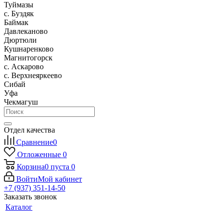
Туймазы
c. Буздяк
Баймак
Давлеканово
Дюртюли
Кушнаренково
Магнитогорск
с. Аскарово
с. Верхнеяркеево
Сибай
Уфа
Чекмагуш
Отдел качества
Сравнение
0
Отложенные
0
Корзина
0
пуста
0
Войти
Мой кабинет
+7 (937) 351-14-50
Заказать звонок
Каталог