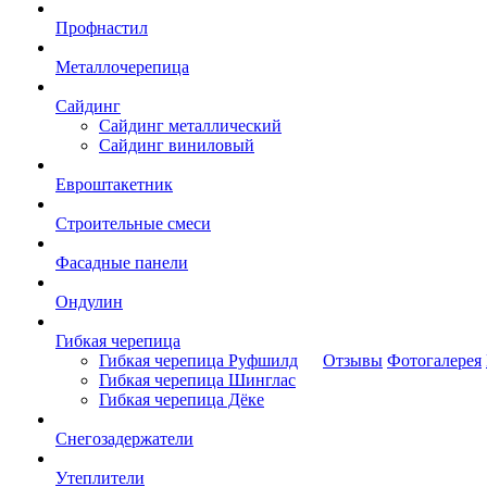
Профнастил
Металлочерепица
Сайдинг
Сайдинг металлический
Сайдинг виниловый
Евроштакетник
Строительные смеси
Фасадные панели
Ондулин
Гибкая черепица
Гибкая черепица Руфшилд
Отзывы
Фотогалерея
Гибкая черепица Шинглас
Гибкая черепица Дёке
Снегозадержатели
Утеплители