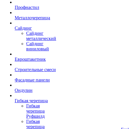
Профнастил
Металлочерепица
Сайдинг
Сайдинг
металлический
Сайдинг
виниловый
Евроштакетник
Строительные смеси
Фасадные панели
Ондулин
Гибкая черепица
Гибкая
черепица
Руфшилд
Гибкая
черепица