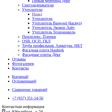
Гибкая черепица Дёке
Снегозадержатели
Утеплители
Назад
Утеплители
Утеплитель Baswool (Басвул)
Утеплитель Эковер Лайт
Утеплитель Технониколь
Пеноплекс. Пленки
OSB. ОСП. ГКЛ
Труба профильная. Арматура. НКТ
Фасадная плита Hauberk
Фасадные плиты Дёке
Отзывы
Фотогалерея
Контакты
Корзина
0
Отложенные
0
Сравнение товаров
0
+7 (937) 351-14-50
Контактная информация
ул. Юбилейная , д. 5б