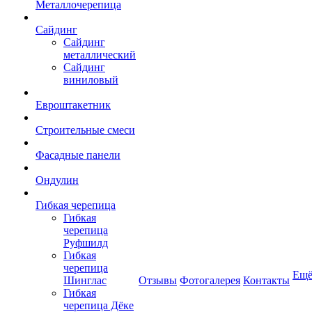
Металлочерепица
Сайдинг
Сайдинг
металлический
Сайдинг
виниловый
Евроштакетник
Строительные смеси
Фасадные панели
Ондулин
Гибкая черепица
Гибкая
черепица
Руфшилд
Гибкая
черепица
Ещ
Шинглас
Отзывы
Фотогалерея
Контакты
Гибкая
черепица Дёке