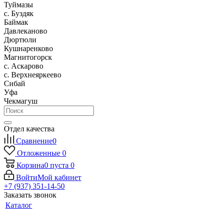
Туймазы
c. Буздяк
Баймак
Давлеканово
Дюртюли
Кушнаренково
Магнитогорск
с. Аскарово
с. Верхнеяркеево
Сибай
Уфа
Чекмагуш
Отдел качества
Сравнение
0
Отложенные
0
Корзина
0
пуста
0
Войти
Мой кабинет
+7 (937) 351-14-50
Заказать звонок
Каталог