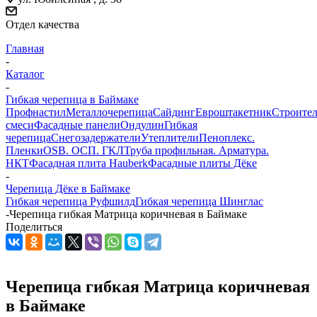
Отдел качества
Главная
-
Каталог
-
Гибкая черепица в Баймаке
Профнастил
Металлочерепица
Сайдинг
Евроштакетник
Строите
смеси
Фасадные панели
Ондулин
Гибкая
черепица
Снегозадержатели
Утеплители
Пеноплекс.
Пленки
OSB. ОСП. ГКЛ
Труба профильная. Арматура.
НКТ
Фасадная плита Hauberk
Фасадные плиты Дёке
-
Черепица Дёке в Баймаке
Гибкая черепица Руфшилд
Гибкая черепица Шинглас
-
Черепица гибкая Матрица коричневая в Баймаке
Поделиться
Черепица гибкая Матрица коричневая
в Баймаке