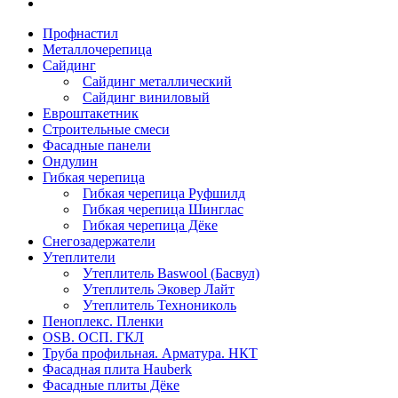
Профнастил
Металлочерепица
Сайдинг
Сайдинг металлический
Сайдинг виниловый
Евроштакетник
Строительные смеси
Фасадные панели
Ондулин
Гибкая черепица
Гибкая черепица Руфшилд
Гибкая черепица Шинглас
Гибкая черепица Дёке
Снегозадержатели
Утеплители
Утеплитель Baswool (Басвул)
Утеплитель Эковер Лайт
Утеплитель Технониколь
Пеноплекс. Пленки
OSB. ОСП. ГКЛ
Труба профильная. Арматура. НКТ
Фасадная плита Hauberk
Фасадные плиты Дёке