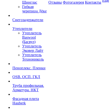
Ещ
Шинглас
Отзывы
Фотогалерея
Контакты
Гибкая
черепица Дёке
Снегозадержатели
Утеплители
Утеплитель
Baswool
(Басвул)
Утеплитель
Эковер Лайт
Утеплитель
Технониколь
Пеноплекс. Пленки
OSB. ОСП. ГКЛ
Труба профильная.
Арматура. НКТ
Фасадная плита
Hauberk