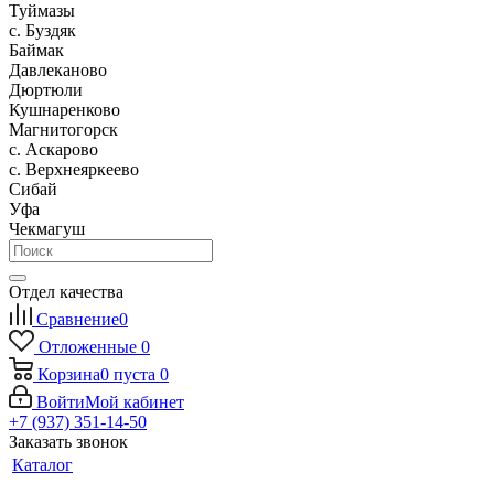
Туймазы
c. Буздяк
Баймак
Давлеканово
Дюртюли
Кушнаренково
Магнитогорск
с. Аскарово
с. Верхнеяркеево
Сибай
Уфа
Чекмагуш
Отдел качества
Сравнение
0
Отложенные
0
Корзина
0
пуста
0
Войти
Мой кабинет
+7 (937) 351-14-50
Заказать звонок
Каталог