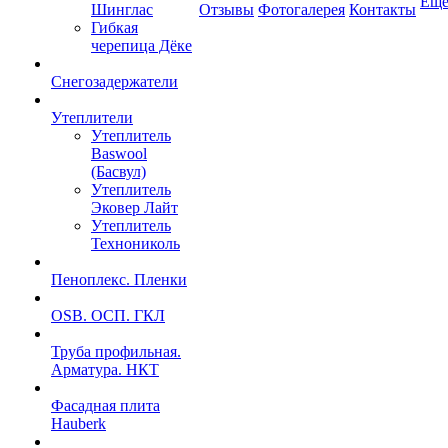
Ещ
Шинглас
Отзывы
Фотогалерея
Контакты
Гибкая
черепица Дёке
Снегозадержатели
Утеплители
Утеплитель
Baswool
(Басвул)
Утеплитель
Эковер Лайт
Утеплитель
Технониколь
Пеноплекс. Пленки
OSB. ОСП. ГКЛ
Труба профильная.
Арматура. НКТ
Фасадная плита
Hauberk