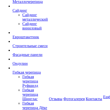
Металлочерепица
Сайдинг
Сайдинг
металлический
Сайдинг
виниловый
Евроштакетник
Строительные смеси
Фасадные панели
Ондулин
Гибкая черепица
Гибкая
черепица
Руфшилд
Гибкая
черепица
Ещ
Шинглас
Отзывы
Фотогалерея
Контакты
Гибкая
черепица Дёке