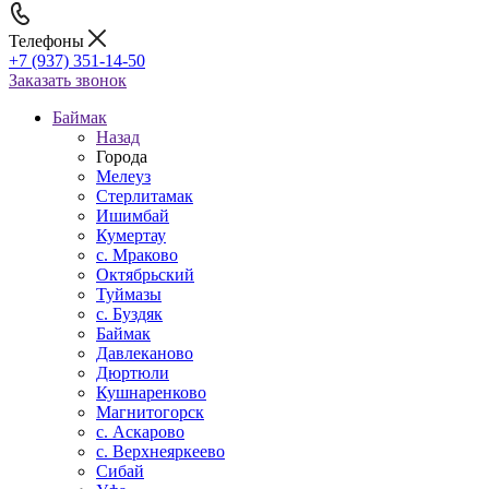
Телефоны
+7 (937) 351-14-50
Заказать звонок
Баймак
Назад
Города
Мелеуз
Стерлитамак
Ишимбай
Кумертау
c. Мраково
Октябрьский
Туймазы
c. Буздяк
Баймак
Давлеканово
Дюртюли
Кушнаренково
Магнитогорск
с. Аскарово
с. Верхнеяркеево
Сибай