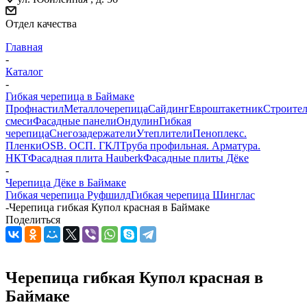
Отдел качества
Главная
-
Каталог
-
Гибкая черепица в Баймаке
Профнастил
Металлочерепица
Сайдинг
Евроштакетник
Строите
смеси
Фасадные панели
Ондулин
Гибкая
черепица
Снегозадержатели
Утеплители
Пеноплекс.
Пленки
OSB. ОСП. ГКЛ
Труба профильная. Арматура.
НКТ
Фасадная плита Hauberk
Фасадные плиты Дёке
-
Черепица Дёке в Баймаке
Гибкая черепица Руфшилд
Гибкая черепица Шинглас
-
Черепица гибкая Купол красная в Баймаке
Поделиться
Черепица гибкая Купол красная в
Баймаке