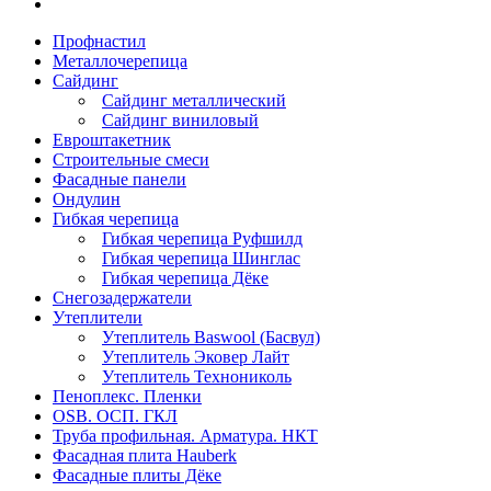
Профнастил
Металлочерепица
Сайдинг
Сайдинг металлический
Сайдинг виниловый
Евроштакетник
Строительные смеси
Фасадные панели
Ондулин
Гибкая черепица
Гибкая черепица Руфшилд
Гибкая черепица Шинглас
Гибкая черепица Дёке
Снегозадержатели
Утеплители
Утеплитель Baswool (Басвул)
Утеплитель Эковер Лайт
Утеплитель Технониколь
Пеноплекс. Пленки
OSB. ОСП. ГКЛ
Труба профильная. Арматура. НКТ
Фасадная плита Hauberk
Фасадные плиты Дёке