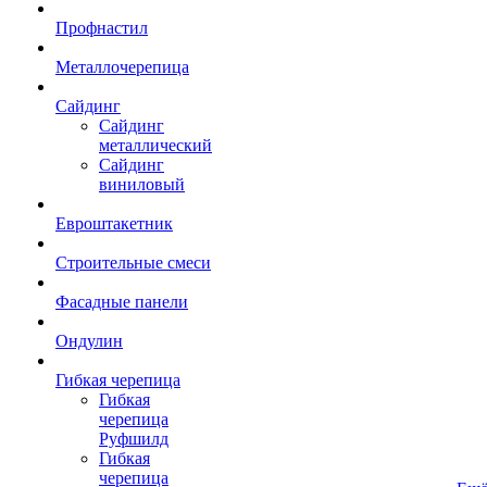
Профнастил
Металлочерепица
Сайдинг
Сайдинг
металлический
Сайдинг
виниловый
Евроштакетник
Строительные смеси
Фасадные панели
Ондулин
Гибкая черепица
Гибкая
черепица
Руфшилд
Гибкая
черепица