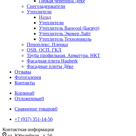
Гибкая черепица Дёке
Снегозадержатели
Утеплители
Назад
Утеплители
Утеплитель Baswool (Басвул)
Утеплитель Эковер Лайт
Утеплитель Технониколь
Пеноплекс. Пленки
OSB. ОСП. ГКЛ
Труба профильная. Арматура. НКТ
Фасадная плита Hauberk
Фасадные плиты Дёке
Отзывы
Фотогалерея
Контакты
Корзина
0
Отложенные
0
Сравнение товаров
0
+7 (937) 351-14-50
Контактная информация
ул. Юбилейная , д. 5б