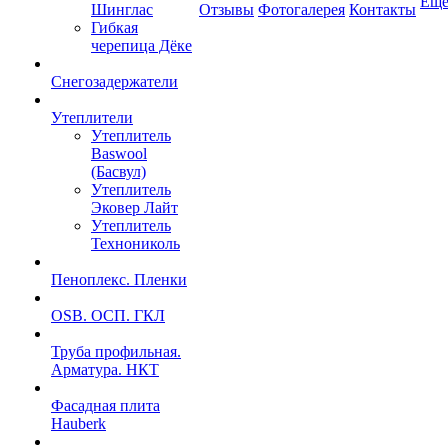
Ещ
Шинглас
Отзывы
Фотогалерея
Контакты
Гибкая
черепица Дёке
Снегозадержатели
Утеплители
Утеплитель
Baswool
(Басвул)
Утеплитель
Эковер Лайт
Утеплитель
Технониколь
Пеноплекс. Пленки
OSB. ОСП. ГКЛ
Труба профильная.
Арматура. НКТ
Фасадная плита
Hauberk