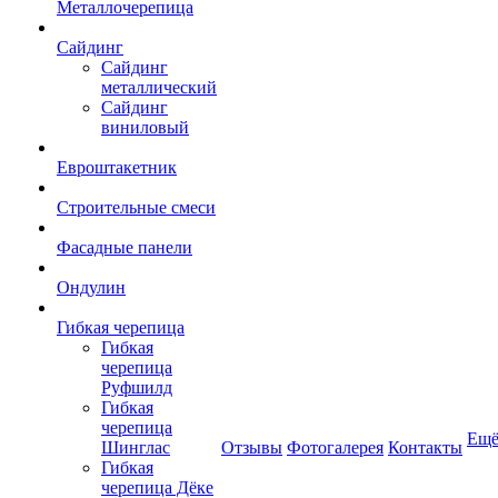
Металлочерепица
Сайдинг
Сайдинг
металлический
Сайдинг
виниловый
Евроштакетник
Строительные смеси
Фасадные панели
Ондулин
Гибкая черепица
Гибкая
черепица
Руфшилд
Гибкая
черепица
Ещ
Шинглас
Отзывы
Фотогалерея
Контакты
Гибкая
черепица Дёке