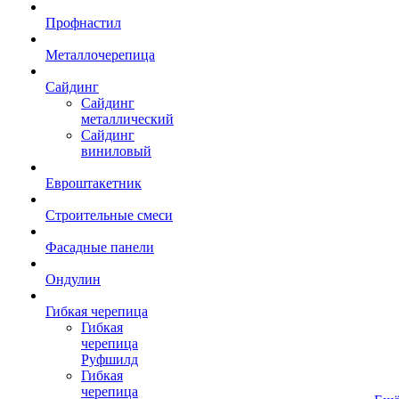
Профнастил
Металлочерепица
Сайдинг
Сайдинг
металлический
Сайдинг
виниловый
Евроштакетник
Строительные смеси
Фасадные панели
Ондулин
Гибкая черепица
Гибкая
черепица
Руфшилд
Гибкая
черепица