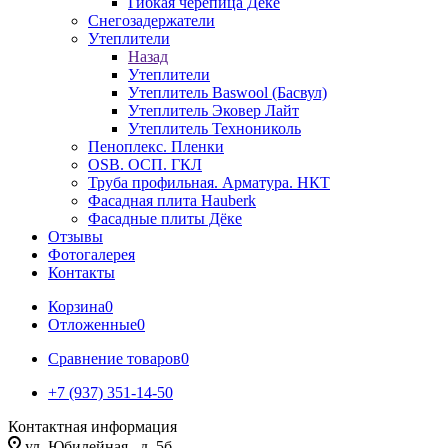
Гибкая черепица Дёке
Снегозадержатели
Утеплители
Назад
Утеплители
Утеплитель Baswool (Басвул)
Утеплитель Эковер Лайт
Утеплитель Технониколь
Пеноплекс. Пленки
OSB. ОСП. ГКЛ
Труба профильная. Арматура. НКТ
Фасадная плита Hauberk
Фасадные плиты Дёке
Отзывы
Фотогалерея
Контакты
Корзина
0
Отложенные
0
Сравнение товаров
0
+7 (937) 351-14-50
Контактная информация
ул. Юбилейная , д. 5б