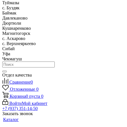
Туймазы
c. Буздяк
Баймак
Давлеканово
Дюртюли
Кушнаренково
Магнитогорск
с. Аскарово
с. Верхнеяркеево
Сибай
Уфа
Чекмагуш
Отдел качества
Сравнение
0
Отложенные
0
Корзина
0
пуста
0
Войти
Мой кабинет
+7 (937) 351-14-50
Заказать звонок
Каталог