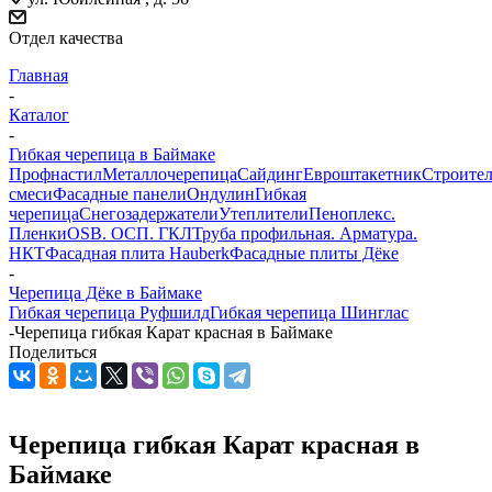
Отдел качества
Главная
-
Каталог
-
Гибкая черепица в Баймаке
Профнастил
Металлочерепица
Сайдинг
Евроштакетник
Строите
смеси
Фасадные панели
Ондулин
Гибкая
черепица
Снегозадержатели
Утеплители
Пеноплекс.
Пленки
OSB. ОСП. ГКЛ
Труба профильная. Арматура.
НКТ
Фасадная плита Hauberk
Фасадные плиты Дёке
-
Черепица Дёке в Баймаке
Гибкая черепица Руфшилд
Гибкая черепица Шинглас
-
Черепица гибкая Карат красная в Баймаке
Поделиться
Черепица гибкая Карат красная в
Баймаке