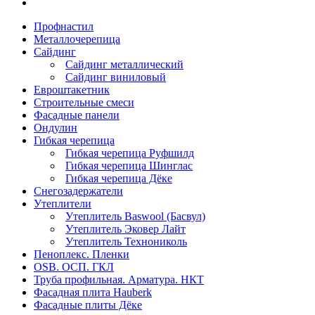
Профнастил
Металлочерепица
Сайдинг
Сайдинг металлический
Сайдинг виниловый
Евроштакетник
Строительные смеси
Фасадные панели
Ондулин
Гибкая черепица
Гибкая черепица Руфшилд
Гибкая черепица Шинглас
Гибкая черепица Дёке
Снегозадержатели
Утеплители
Утеплитель Baswool (Басвул)
Утеплитель Эковер Лайт
Утеплитель Технониколь
Пеноплекс. Пленки
OSB. ОСП. ГКЛ
Труба профильная. Арматура. НКТ
Фасадная плита Hauberk
Фасадные плиты Дёке