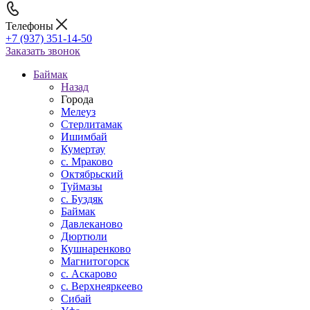
Телефоны
+7 (937) 351-14-50
Заказать звонок
Баймак
Назад
Города
Мелеуз
Стерлитамак
Ишимбай
Кумертау
c. Мраково
Октябрьский
Туймазы
c. Буздяк
Баймак
Давлеканово
Дюртюли
Кушнаренково
Магнитогорск
с. Аскарово
с. Верхнеяркеево
Сибай