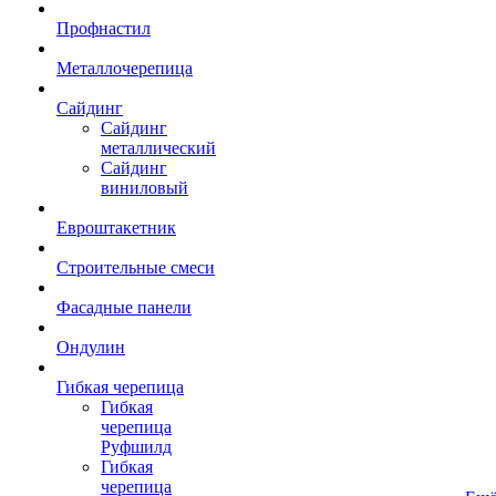
Профнастил
Металлочерепица
Сайдинг
Сайдинг
металлический
Сайдинг
виниловый
Евроштакетник
Строительные смеси
Фасадные панели
Ондулин
Гибкая черепица
Гибкая
черепица
Руфшилд
Гибкая
черепица