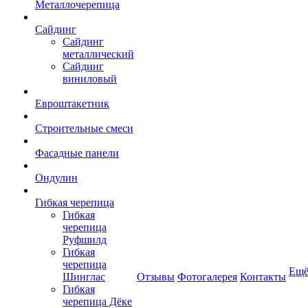
Металлочерепица
Сайдинг
Сайдинг
металлический
Сайдинг
виниловый
Евроштакетник
Строительные смеси
Фасадные панели
Ондулин
Гибкая черепица
Гибкая
черепица
Руфшилд
Гибкая
черепица
Ещ
Шинглас
Отзывы
Фотогалерея
Контакты
Гибкая
черепица Дёке