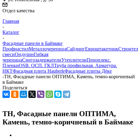
Отдел качества
Главная
-
Каталог
-
Фасадные панели в Баймаке
Профнастил
Металлочерепица
Сайдинг
Евроштакетник
Строите
смеси
Ондулин
Гибкая
черепица
Снегозадержатели
Утеплители
Пеноплекс.
Пленки
OSB. ОСП. ГКЛ
Труба профильная. Арматура.
НКТ
Фасадная плита Hauberk
Фасадные плиты Дёке
-
ТН, Фасадные панели ОПТИМА, Камень, темно-коричневый
в Баймаке
Поделиться
ТН, Фасадные панели ОПТИМА,
Камень, темно-коричневый в Баймаке