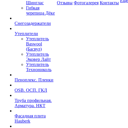
Ещ
Шинглас
Отзывы
Фотогалерея
Контакты
Гибкая
черепица Дёке
Снегозадержатели
Утеплители
Утеплитель
Baswool
(Басвул)
Утеплитель
Эковер Лайт
Утеплитель
Технониколь
Пеноплекс. Пленки
OSB. ОСП. ГКЛ
Труба профильная.
Арматура. НКТ
Фасадная плита
Hauberk