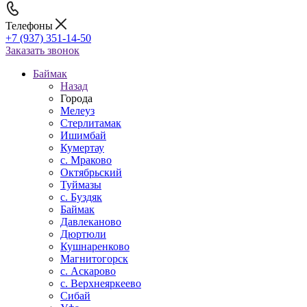
Телефоны
+7 (937) 351-14-50
Заказать звонок
Баймак
Назад
Города
Мелеуз
Стерлитамак
Ишимбай
Кумертау
c. Мраково
Октябрьский
Туймазы
c. Буздяк
Баймак
Давлеканово
Дюртюли
Кушнаренково
Магнитогорск
с. Аскарово
с. Верхнеяркеево
Сибай