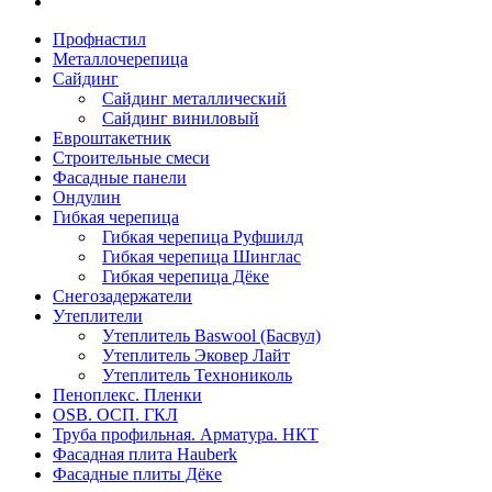
Профнастил
Металлочерепица
Сайдинг
Сайдинг металлический
Сайдинг виниловый
Евроштакетник
Строительные смеси
Фасадные панели
Ондулин
Гибкая черепица
Гибкая черепица Руфшилд
Гибкая черепица Шинглас
Гибкая черепица Дёке
Снегозадержатели
Утеплители
Утеплитель Baswool (Басвул)
Утеплитель Эковер Лайт
Утеплитель Технониколь
Пеноплекс. Пленки
OSB. ОСП. ГКЛ
Труба профильная. Арматура. НКТ
Фасадная плита Hauberk
Фасадные плиты Дёке