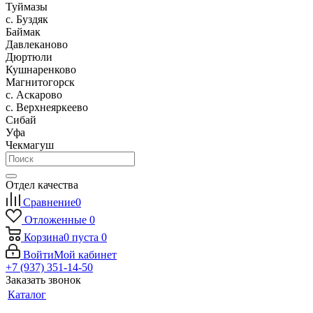
Туймазы
c. Буздяк
Баймак
Давлеканово
Дюртюли
Кушнаренково
Магнитогорск
с. Аскарово
с. Верхнеяркеево
Сибай
Уфа
Чекмагуш
Отдел качества
Сравнение
0
Отложенные
0
Корзина
0
пуста
0
Войти
Мой кабинет
+7 (937) 351-14-50
Заказать звонок
Каталог