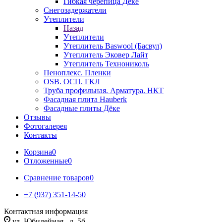
Гибкая черепица Дёке
Снегозадержатели
Утеплители
Назад
Утеплители
Утеплитель Baswool (Басвул)
Утеплитель Эковер Лайт
Утеплитель Технониколь
Пеноплекс. Пленки
OSB. ОСП. ГКЛ
Труба профильная. Арматура. НКТ
Фасадная плита Hauberk
Фасадные плиты Дёке
Отзывы
Фотогалерея
Контакты
Корзина
0
Отложенные
0
Сравнение товаров
0
+7 (937) 351-14-50
Контактная информация
ул. Юбилейная , д. 5б