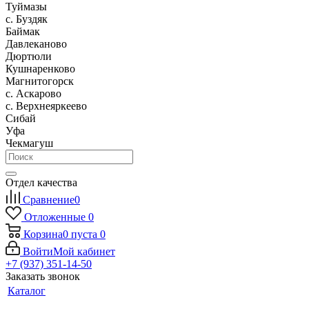
Туймазы
c. Буздяк
Баймак
Давлеканово
Дюртюли
Кушнаренково
Магнитогорск
с. Аскарово
с. Верхнеяркеево
Сибай
Уфа
Чекмагуш
Отдел качества
Сравнение
0
Отложенные
0
Корзина
0
пуста
0
Войти
Мой кабинет
+7 (937) 351-14-50
Заказать звонок
Каталог