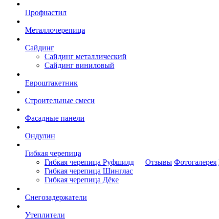
Профнастил
Металлочерепица
Сайдинг
Сайдинг металлический
Сайдинг виниловый
Евроштакетник
Строительные смеси
Фасадные панели
Ондулин
Гибкая черепица
Гибкая черепица Руфшилд
Отзывы
Фотогалерея
Гибкая черепица Шинглас
Гибкая черепица Дёке
Снегозадержатели
Утеплители