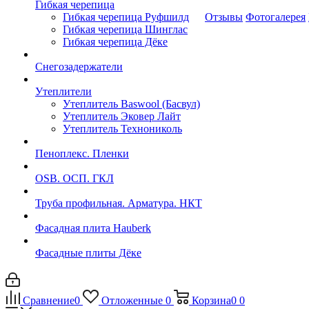
Гибкая черепица
Гибкая черепица Руфшилд
Отзывы
Фотогалерея
Гибкая черепица Шинглас
Гибкая черепица Дёке
Снегозадержатели
Утеплители
Утеплитель Baswool (Басвул)
Утеплитель Эковер Лайт
Утеплитель Технониколь
Пеноплекс. Пленки
OSB. ОСП. ГКЛ
Труба профильная. Арматура. НКТ
Фасадная плита Hauberk
Фасадные плиты Дёке
Сравнение
0
Отложенные
0
Корзина
0
0