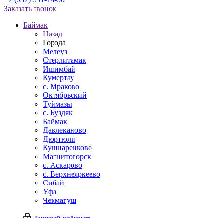
Заказать звонок
Баймак
Назад
Города
Мелеуз
Стерлитамак
Ишимбай
Кумертау
c. Мраково
Октябрьский
Туймазы
c. Буздяк
Баймак
Давлеканово
Дюртюли
Кушнаренково
Магнитогорск
с. Аскарово
с. Верхнеяркеево
Сибай
Уфа
Чекмагуш