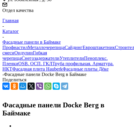
Отдел качества
Главная
-
Каталог
-
Фасадные панели в Баймаке
Профнастил
Металлочерепица
Сайдинг
Евроштакетник
Строите
смеси
Ондулин
Гибкая
черепица
Снегозадержатели
Утеплители
Пеноплекс.
Пленки
OSB. ОСП. ГКЛ
Труба профильная. Арматура.
НКТ
Фасадная плита Hauberk
Фасадные плиты Дёке
-
Фасадные панели Dockе Berg в Баймаке
Поделиться
Фасадные панели Dockе Berg в
Баймаке