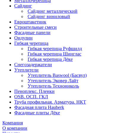
Металлочерепица
Сайдинг
Сайдинг металлический
Сайдинг виниловый
Евроштакетник
Строительные смеси
Фасадные панели
Ондулин
Гибкая черепица
Гибкая черепица Руфшилд
Гибкая черепица Шинглас
Гибкая черепица Дёке
Снегозадержатели
Утеплители
Утеплитель Baswool (Басвул)
Утеплитель Эковер Лайт
Утеплитель Технониколь
Пеноплекс. Пленки
OSB. ОСП. ГКЛ
Труба профильная. Арматура. НКТ
Фасадная плита Hauberk
Фасадные плиты Дёке
Компания
О компании