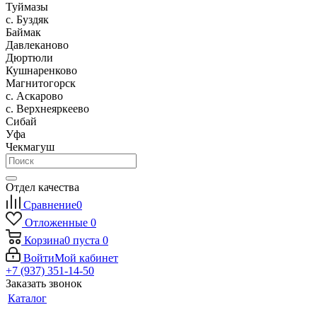
Туймазы
c. Буздяк
Баймак
Давлеканово
Дюртюли
Кушнаренково
Магнитогорск
с. Аскарово
с. Верхнеяркеево
Сибай
Уфа
Чекмагуш
Отдел качества
Сравнение
0
Отложенные
0
Корзина
0
пуста
0
Войти
Мой кабинет
+7 (937) 351-14-50
Заказать звонок
Каталог