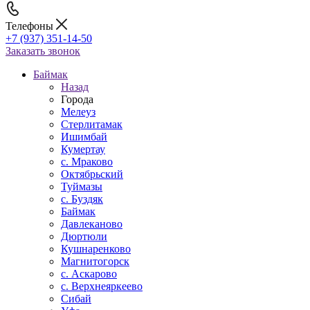
Телефоны
+7 (937) 351-14-50
Заказать звонок
Баймак
Назад
Города
Мелеуз
Стерлитамак
Ишимбай
Кумертау
c. Мраково
Октябрьский
Туймазы
c. Буздяк
Баймак
Давлеканово
Дюртюли
Кушнаренково
Магнитогорск
с. Аскарово
с. Верхнеяркеево
Сибай