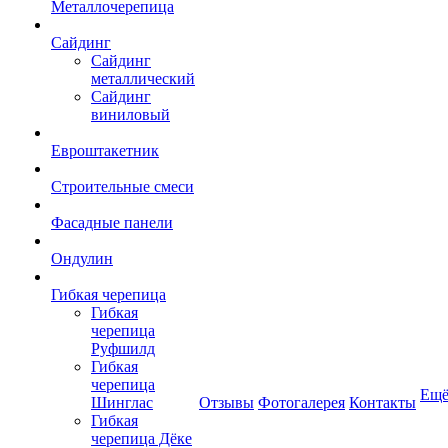
Металлочерепица
Сайдинг
Сайдинг
металлический
Сайдинг
виниловый
Евроштакетник
Строительные смеси
Фасадные панели
Ондулин
Гибкая черепица
Гибкая
черепица
Руфшилд
Гибкая
черепица
Ещ
Шинглас
Отзывы
Фотогалерея
Контакты
Гибкая
черепица Дёке