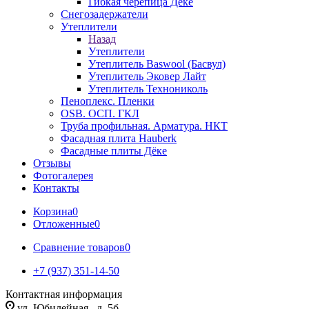
Гибкая черепица Дёке
Снегозадержатели
Утеплители
Назад
Утеплители
Утеплитель Baswool (Басвул)
Утеплитель Эковер Лайт
Утеплитель Технониколь
Пеноплекс. Пленки
OSB. ОСП. ГКЛ
Труба профильная. Арматура. НКТ
Фасадная плита Hauberk
Фасадные плиты Дёке
Отзывы
Фотогалерея
Контакты
Корзина
0
Отложенные
0
Сравнение товаров
0
+7 (937) 351-14-50
Контактная информация
ул. Юбилейная , д. 5б