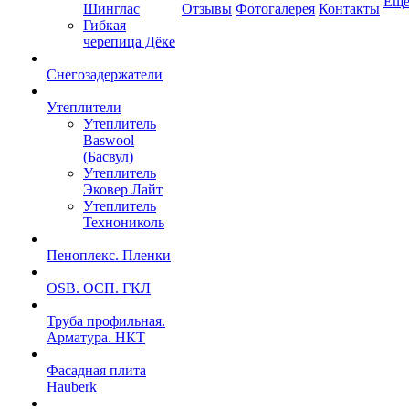
Ещ
Шинглас
Отзывы
Фотогалерея
Контакты
Гибкая
черепица Дёке
Снегозадержатели
Утеплители
Утеплитель
Baswool
(Басвул)
Утеплитель
Эковер Лайт
Утеплитель
Технониколь
Пеноплекс. Пленки
OSB. ОСП. ГКЛ
Труба профильная.
Арматура. НКТ
Фасадная плита
Hauberk