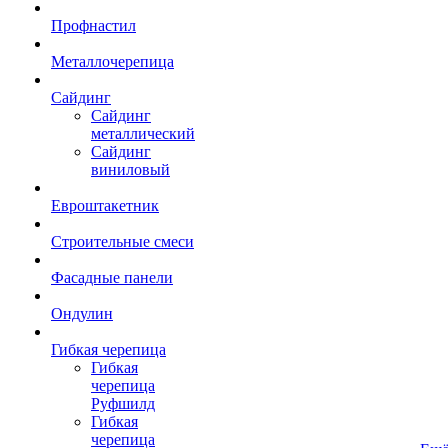
Профнастил
Металлочерепица
Сайдинг
Сайдинг
металлический
Сайдинг
виниловый
Евроштакетник
Строительные смеси
Фасадные панели
Ондулин
Гибкая черепица
Гибкая
черепица
Руфшилд
Гибкая
черепица