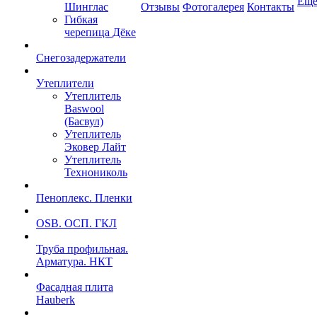
Ещ
Шинглас
Отзывы
Фотогалерея
Контакты
Гибкая
черепица Дёке
Снегозадержатели
Утеплители
Утеплитель
Baswool
(Басвул)
Утеплитель
Эковер Лайт
Утеплитель
Технониколь
Пеноплекс. Пленки
OSB. ОСП. ГКЛ
Труба профильная.
Арматура. НКТ
Фасадная плита
Hauberk