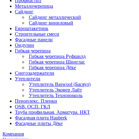
Профнастил
Металлочерепица
Сайдинг
Сайдинг металлический
Сайдинг виниловый
Евроштакетник
Строительные смеси
Фасадные панели
Ондулин
Гибкая черепица
Гибкая черепица Руфшилд
Гибкая черепица Шинглас
Гибкая черепица Дёке
Снегозадержатели
Утеплители
Утеплитель Baswool (Басвул)
Утеплитель Эковер Лайт
Утеплитель Технониколь
Пеноплекс. Пленки
OSB. ОСП. ГКЛ
Труба профильная. Арматура. НКТ
Фасадная плита Hauberk
Фасадные плиты Дёке
Компания