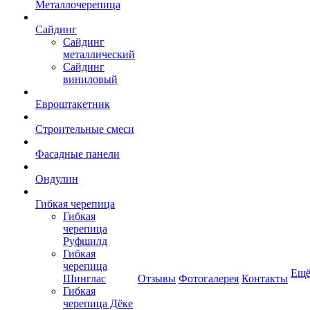
Металлочерепица
Сайдинг
Сайдинг
металлический
Сайдинг
виниловый
Евроштакетник
Строительные смеси
Фасадные панели
Ондулин
Гибкая черепица
Гибкая
черепица
Руфшилд
Гибкая
черепица
Ещ
Шинглас
Отзывы
Фотогалерея
Контакты
Гибкая
черепица Дёке