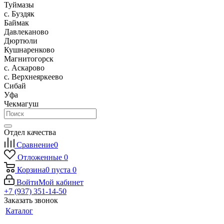
Туймазы
c. Буздяк
Баймак
Давлеканово
Дюртюли
Кушнаренково
Магнитогорск
с. Аскарово
с. Верхнеяркеево
Сибай
Уфа
Чекмагуш
Отдел качества
Сравнение
0
Отложенные
0
Корзина
0
пуста
0
Войти
Мой кабинет
+7 (937) 351-14-50
Заказать звонок
Каталог