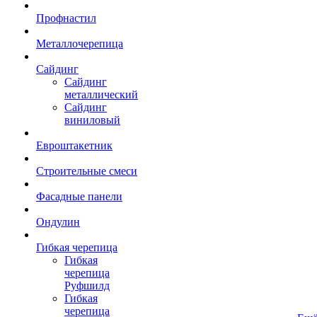
Профнастил
Металлочерепица
Сайдинг
Сайдинг
металлический
Сайдинг
виниловый
Евроштакетник
Строительные смеси
Фасадные панели
Ондулин
Гибкая черепица
Гибкая
черепица
Руфшилд
Гибкая
черепица