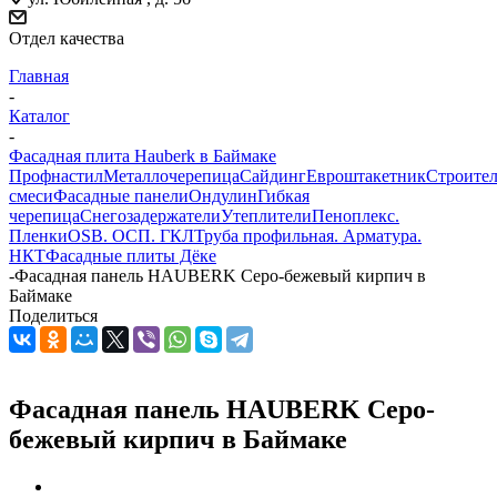
Отдел качества
Главная
-
Каталог
-
Фасадная плита Hauberk в Баймаке
Профнастил
Металлочерепица
Сайдинг
Евроштакетник
Строите
смеси
Фасадные панели
Ондулин
Гибкая
черепица
Снегозадержатели
Утеплители
Пеноплекс.
Пленки
OSB. ОСП. ГКЛ
Труба профильная. Арматура.
НКТ
Фасадные плиты Дёке
-
Фасадная панель HAUBERK Серо-бежевый кирпич в
Баймаке
Поделиться
Фасадная панель HAUBERK Серо-
бежевый кирпич в Баймаке