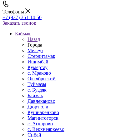
Телефоны
+7 (937) 351-14-50
Заказать звонок
Баймак
Назад
Города
Мелеуз
Стерлитамак
Ишимбай
Кумертау
c. Мраково
Октябрьский
Туймазы
c. Буздяк
Баймак
Давлеканово
Дюртюли
Кушнаренково
Магнитогорск
с. Аскарово
с. Верхнеяркеево
Сибай