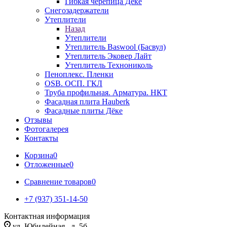
Гибкая черепица Дёке
Снегозадержатели
Утеплители
Назад
Утеплители
Утеплитель Baswool (Басвул)
Утеплитель Эковер Лайт
Утеплитель Технониколь
Пеноплекс. Пленки
OSB. ОСП. ГКЛ
Труба профильная. Арматура. НКТ
Фасадная плита Hauberk
Фасадные плиты Дёке
Отзывы
Фотогалерея
Контакты
Корзина
0
Отложенные
0
Сравнение товаров
0
+7 (937) 351-14-50
Контактная информация
ул. Юбилейная , д. 5б