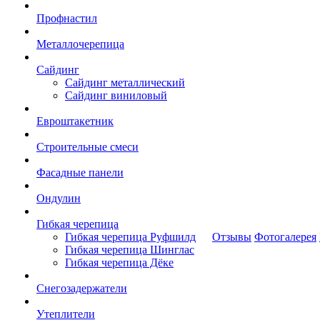
Профнастил
Металлочерепица
Сайдинг
Сайдинг металлический
Сайдинг виниловый
Евроштакетник
Строительные смеси
Фасадные панели
Ондулин
Гибкая черепица
Гибкая черепица Руфшилд
Отзывы
Фотогалерея
Гибкая черепица Шинглас
Гибкая черепица Дёке
Снегозадержатели
Утеплители