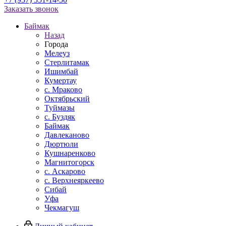
Заказать звонок
Баймак
Назад
Города
Мелеуз
Стерлитамак
Ишимбай
Кумертау
c. Мраково
Октябрьский
Туймазы
c. Буздяк
Баймак
Давлеканово
Дюртюли
Кушнаренково
Магнитогорск
с. Аскарово
с. Верхнеяркеево
Сибай
Уфа
Чекмагуш