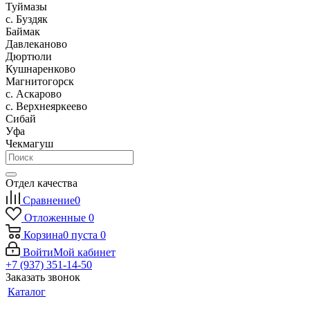
Туймазы
c. Буздяк
Баймак
Давлеканово
Дюртюли
Кушнаренково
Магнитогорск
с. Аскарово
с. Верхнеяркеево
Сибай
Уфа
Чекмагуш
Отдел качества
Сравнение
0
Отложенные
0
Корзина
0
пуста
0
Войти
Мой кабинет
+7 (937) 351-14-50
Заказать звонок
Каталог