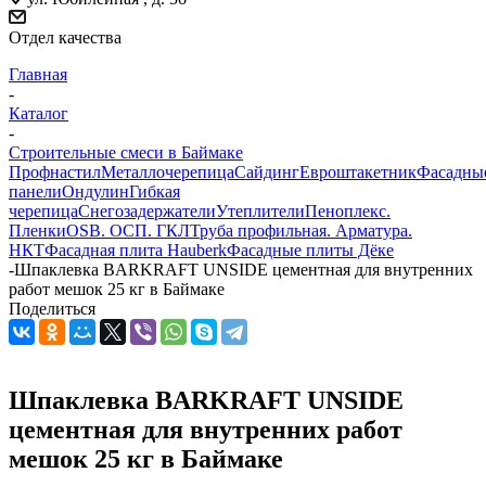
Отдел качества
Главная
-
Каталог
-
Строительные смеси в Баймаке
Профнастил
Металлочерепица
Сайдинг
Евроштакетник
Фасадны
панели
Ондулин
Гибкая
черепица
Снегозадержатели
Утеплители
Пеноплекс.
Пленки
OSB. ОСП. ГКЛ
Труба профильная. Арматура.
НКТ
Фасадная плита Hauberk
Фасадные плиты Дёке
-
Шпаклевка BARKRAFT UNSIDE цементная для внутренних
работ мешок 25 кг в Баймаке
Поделиться
Шпаклевка BARKRAFT UNSIDE
цементная для внутренних работ
мешок 25 кг в Баймаке