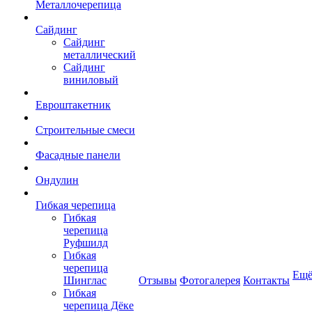
Металлочерепица
Сайдинг
Сайдинг
металлический
Сайдинг
виниловый
Евроштакетник
Строительные смеси
Фасадные панели
Ондулин
Гибкая черепица
Гибкая
черепица
Руфшилд
Гибкая
черепица
Ещ
Шинглас
Отзывы
Фотогалерея
Контакты
Гибкая
черепица Дёке