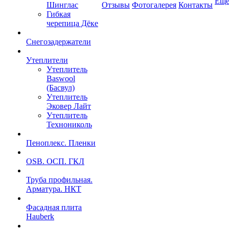
Ещ
Шинглас
Отзывы
Фотогалерея
Контакты
Гибкая
черепица Дёке
Снегозадержатели
Утеплители
Утеплитель
Baswool
(Басвул)
Утеплитель
Эковер Лайт
Утеплитель
Технониколь
Пеноплекс. Пленки
OSB. ОСП. ГКЛ
Труба профильная.
Арматура. НКТ
Фасадная плита
Hauberk