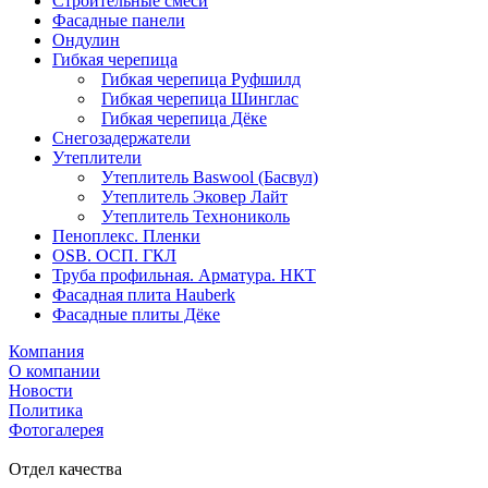
Строительные смеси
Фасадные панели
Ондулин
Гибкая черепица
Гибкая черепица Руфшилд
Гибкая черепица Шинглас
Гибкая черепица Дёке
Снегозадержатели
Утеплители
Утеплитель Baswool (Басвул)
Утеплитель Эковер Лайт
Утеплитель Технониколь
Пеноплекс. Пленки
OSB. ОСП. ГКЛ
Труба профильная. Арматура. НКТ
Фасадная плита Hauberk
Фасадные плиты Дёке
Компания
О компании
Новости
Политика
Фотогалерея
Отдел качества