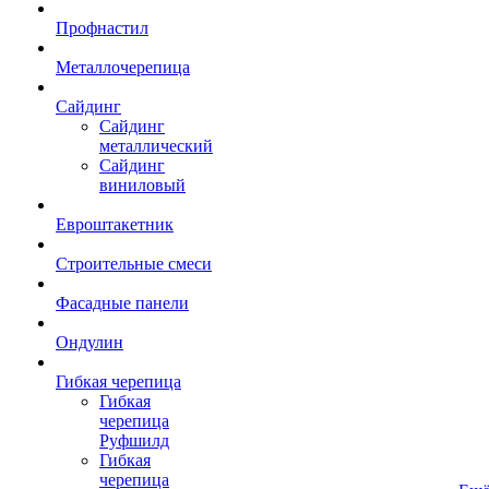
Профнастил
Металлочерепица
Сайдинг
Сайдинг
металлический
Сайдинг
виниловый
Евроштакетник
Строительные смеси
Фасадные панели
Ондулин
Гибкая черепица
Гибкая
черепица
Руфшилд
Гибкая
черепица