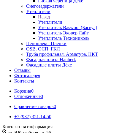
Гибкая черепица Дёке
Снегозадержатели
Утеплители
Назад
Утеплители
Утеплитель Baswool (Басвул)
Утеплитель Эковер Лайт
Утеплитель Технониколь
Пеноплекс. Пленки
OSB. ОСП. ГКЛ
Труба профильная. Арматура. НКТ
Фасадная плита Hauberk
Фасадные плиты Дёке
Отзывы
Фотогалерея
Контакты
Корзина
0
Отложенные
0
Сравнение товаров
0
+7 (937) 351-14-50
Контактная информация
ул. Юбилейная , д. 5б