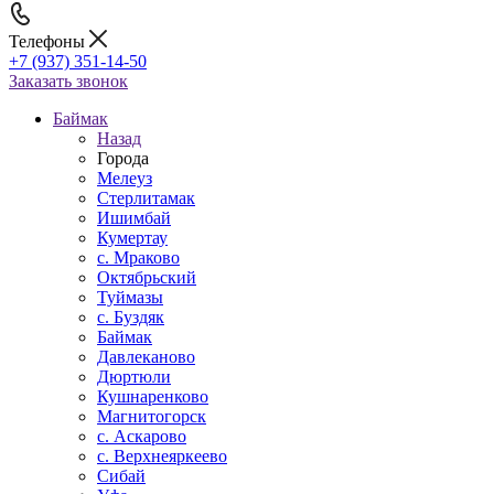
Телефоны
+7 (937) 351-14-50
Заказать звонок
Баймак
Назад
Города
Мелеуз
Стерлитамак
Ишимбай
Кумертау
c. Мраково
Октябрьский
Туймазы
c. Буздяк
Баймак
Давлеканово
Дюртюли
Кушнаренково
Магнитогорск
с. Аскарово
с. Верхнеяркеево
Сибай