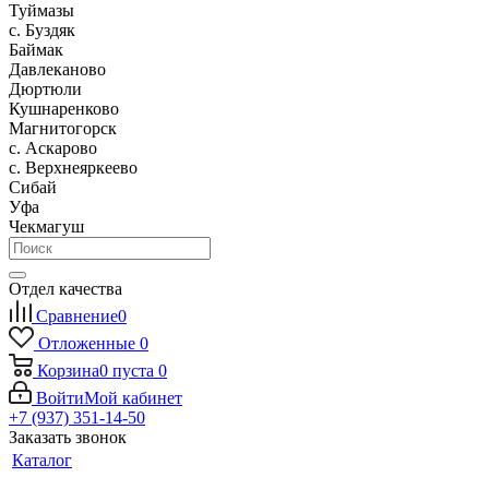
Туймазы
c. Буздяк
Баймак
Давлеканово
Дюртюли
Кушнаренково
Магнитогорск
с. Аскарово
с. Верхнеяркеево
Сибай
Уфа
Чекмагуш
Отдел качества
Сравнение
0
Отложенные
0
Корзина
0
пуста
0
Войти
Мой кабинет
+7 (937) 351-14-50
Заказать звонок
Каталог