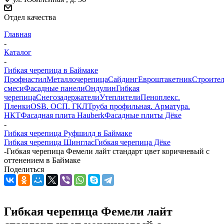
Отдел качества
Главная
-
Каталог
-
Гибкая черепица в Баймаке
Профнастил
Металлочерепица
Сайдинг
Евроштакетник
Строите
смеси
Фасадные панели
Ондулин
Гибкая
черепица
Снегозадержатели
Утеплители
Пеноплекс.
Пленки
OSB. ОСП. ГКЛ
Труба профильная. Арматура.
НКТ
Фасадная плита Hauberk
Фасадные плиты Дёке
-
Гибкая черепица Руфшилд в Баймаке
Гибкая черепица Шинглас
Гибкая черепица Дёке
-
Гибкая черепица Фемели лайт стандарт цвет коричневый с
оттенением в Баймаке
Поделиться
Гибкая черепица Фемели лайт