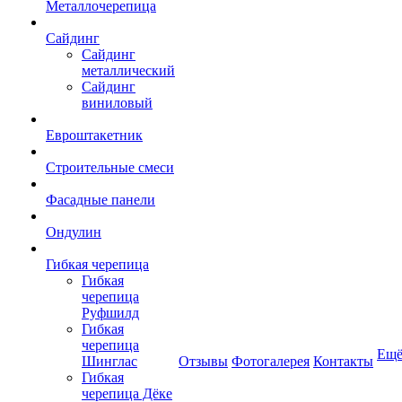
Металлочерепица
Сайдинг
Сайдинг
металлический
Сайдинг
виниловый
Евроштакетник
Строительные смеси
Фасадные панели
Ондулин
Гибкая черепица
Гибкая
черепица
Руфшилд
Гибкая
черепица
Ещ
Шинглас
Отзывы
Фотогалерея
Контакты
Гибкая
черепица Дёке