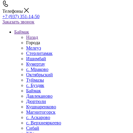
Телефоны
+7 (937) 351-14-50
Заказать звонок
Баймак
Назад
Города
Мелеуз
Стерлитамак
Ишимбай
Кумертау
c. Мраково
Октябрьский
Туймазы
c. Буздяк
Баймак
Давлеканово
Дюртюли
Кушнаренково
Магнитогорск
с. Аскарово
с. Верхнеяркеево
Сибай