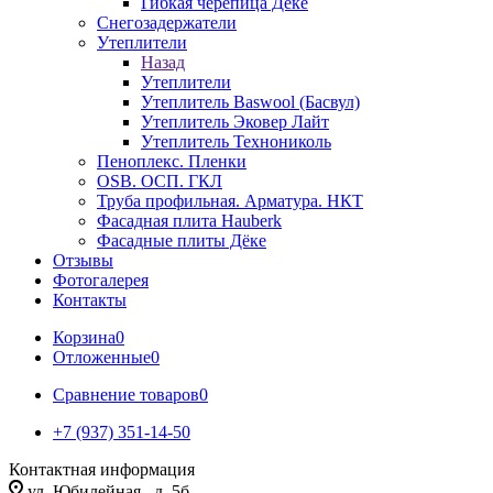
Гибкая черепица Дёке
Снегозадержатели
Утеплители
Назад
Утеплители
Утеплитель Baswool (Басвул)
Утеплитель Эковер Лайт
Утеплитель Технониколь
Пеноплекс. Пленки
OSB. ОСП. ГКЛ
Труба профильная. Арматура. НКТ
Фасадная плита Hauberk
Фасадные плиты Дёке
Отзывы
Фотогалерея
Контакты
Корзина
0
Отложенные
0
Сравнение товаров
0
+7 (937) 351-14-50
Контактная информация
ул. Юбилейная , д. 5б