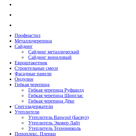
Профнастил
Металлочерепица
Сайдинг
Сайдинг металлический
Сайдинг виниловый
Евроштакетник
Строительные смеси
Фасадные панели
Ондулин
Гибкая черепица
Гибкая черепица Руфшилд
Гибкая черепица Шинглас
Гибкая черепица Дёке
Снегозадержатели
Утеплители
Утеплитель Baswool (Басвул)
Утеплитель Эковер Лайт
Утеплитель Технониколь
Пеноплекс. Пленки