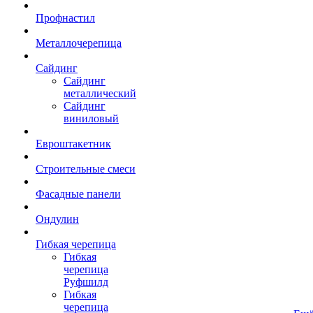
Профнастил
Металлочерепица
Сайдинг
Сайдинг
металлический
Сайдинг
виниловый
Евроштакетник
Строительные смеси
Фасадные панели
Ондулин
Гибкая черепица
Гибкая
черепица
Руфшилд
Гибкая
черепица