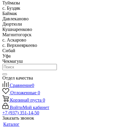
Туймазы
c. Буздяк
Баймак
Давлеканово
Дюртюли
Кушнаренково
Магнитогорск
с. Аскарово
с. Верхнеяркеево
Сибай
Уфа
Чекмагуш
Отдел качества
Сравнение
0
Отложенные
0
Корзина
0
пуста
0
Войти
Мой кабинет
+7 (937) 351-14-50
Заказать звонок
Каталог