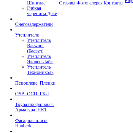
Ещ
Шинглас
Отзывы
Фотогалерея
Контакты
Гибкая
черепица Дёке
Снегозадержатели
Утеплители
Утеплитель
Baswool
(Басвул)
Утеплитель
Эковер Лайт
Утеплитель
Технониколь
Пеноплекс. Пленки
OSB. ОСП. ГКЛ
Труба профильная.
Арматура. НКТ
Фасадная плита
Hauberk