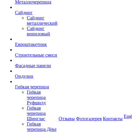
Металлочерепица
Сайдинг
Сайдинг
металлический
Сайдинг
виниловый
Евроштакетник
Строительные смеси
Фасадные панели
Ондулин
Гибкая черепица
Гибкая
черепица
Руфшилд
Гибкая
черепица
Ещ
Шинглас
Отзывы
Фотогалерея
Контакты
Гибкая
черепица Дёке