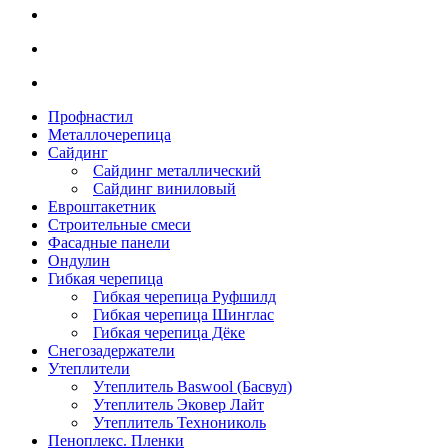
Профнастил
Металлочерепица
Сайдинг
Сайдинг металлический
Сайдинг виниловый
Евроштакетник
Строительные смеси
Фасадные панели
Ондулин
Гибкая черепица
Гибкая черепица Руфшилд
Гибкая черепица Шинглас
Гибкая черепица Дёке
Снегозадержатели
Утеплители
Утеплитель Baswool (Басвул)
Утеплитель Эковер Лайт
Утеплитель Технониколь
Пеноплекс. Пленки