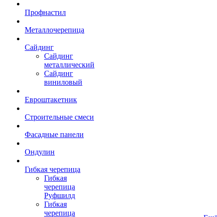
Профнастил
Металлочерепица
Сайдинг
Сайдинг
металлический
Сайдинг
виниловый
Евроштакетник
Строительные смеси
Фасадные панели
Ондулин
Гибкая черепица
Гибкая
черепица
Руфшилд
Гибкая
черепица