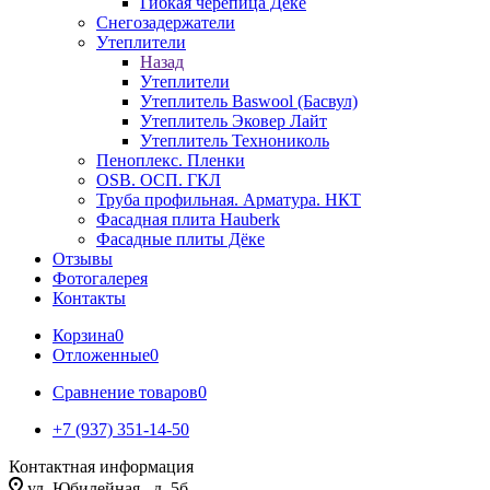
Гибкая черепица Дёке
Снегозадержатели
Утеплители
Назад
Утеплители
Утеплитель Baswool (Басвул)
Утеплитель Эковер Лайт
Утеплитель Технониколь
Пеноплекс. Пленки
OSB. ОСП. ГКЛ
Труба профильная. Арматура. НКТ
Фасадная плита Hauberk
Фасадные плиты Дёке
Отзывы
Фотогалерея
Контакты
Корзина
0
Отложенные
0
Сравнение товаров
0
+7 (937) 351-14-50
Контактная информация
ул. Юбилейная , д. 5б