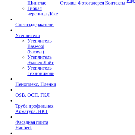
Ещ
Шинглас
Отзывы
Фотогалерея
Контакты
Гибкая
черепица Дёке
Снегозадержатели
Утеплители
Утеплитель
Baswool
(Басвул)
Утеплитель
Эковер Лайт
Утеплитель
Технониколь
Пеноплекс. Пленки
OSB. ОСП. ГКЛ
Труба профильная.
Арматура. НКТ
Фасадная плита
Hauberk