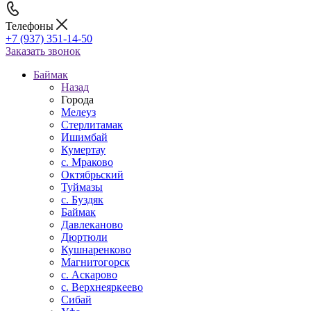
Телефоны
+7 (937) 351-14-50
Заказать звонок
Баймак
Назад
Города
Мелеуз
Стерлитамак
Ишимбай
Кумертау
c. Мраково
Октябрьский
Туймазы
c. Буздяк
Баймак
Давлеканово
Дюртюли
Кушнаренково
Магнитогорск
с. Аскарово
с. Верхнеяркеево
Сибай