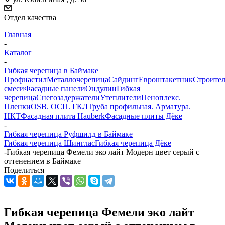
Отдел качества
Главная
-
Каталог
-
Гибкая черепица в Баймаке
Профнастил
Металлочерепица
Сайдинг
Евроштакетник
Строите
смеси
Фасадные панели
Ондулин
Гибкая
черепица
Снегозадержатели
Утеплители
Пеноплекс.
Пленки
OSB. ОСП. ГКЛ
Труба профильная. Арматура.
НКТ
Фасадная плита Hauberk
Фасадные плиты Дёке
-
Гибкая черепица Руфшилд в Баймаке
Гибкая черепица Шинглас
Гибкая черепица Дёке
-
Гибкая черепица Фемели эко лайт Модерн цвет серый с
оттенением в Баймаке
Поделиться
Гибкая черепица Фемели эко лайт