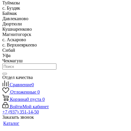
Туймазы
c. Буздяк
Баймак
Давлеканово
Дюртюли
Кушнаренково
Магнитогорск
с. Аскарово
с. Верхнеяркеево
Сибай
Уфа
Чекмагуш
Отдел качества
Сравнение
0
Отложенные
0
Корзина
0
пуста
0
Войти
Мой кабинет
+7 (937) 351-14-50
Заказать звонок
Каталог